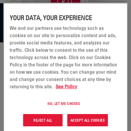
YOUR DATA, YOUR EXPERIENCE
We and our partners use technology such as
cookies on our site to personalize content and ads,
provide social media features, and analyzes our
traffic. Click below to consent to the use of this
technology across the web. Click on our Cookies
ENERSYS RIPORTA I RISULTATI
Policy in the footer of the page for more information
on how we use cookies. You can change your mind
DEL QUARTO TRIMESTRE E
and change your consent choices at any time by
returning to this site.
See Policy
DELL'INTERO ANNO FISCALE 2019
NO, LET ME CHOOSE
READING, Pennsylvania, 29
maggio 2019 (GLOBE
REJECT ALL
ACCEPT ALL COOKIES
NEWSWIRE) -