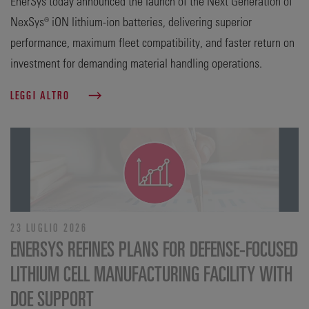
EnerSys today announced the launch of the Next Generation of
NexSys® iON lithium-ion batteries, delivering superior
performance, maximum fleet compatibility, and faster return on
investment for demanding material handling operations.
LEGGI ALTRO
23 LUGLIO 2026
ENERSYS REFINES PLANS FOR DEFENSE‑FOCUSED
LITHIUM CELL MANUFACTURING FACILITY WITH
DOE SUPPORT