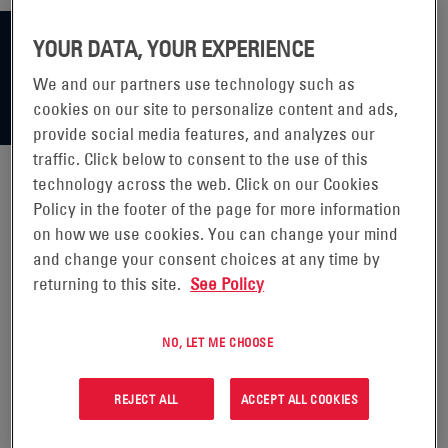
YOUR DATA, YOUR EXPERIENCE
We and our partners use technology such as
cookies on our site to personalize content and ads,
provide social media features, and analyzes our
traffic. Click below to consent to the use of this
technology across the web. Click on our Cookies
Policy in the footer of the page for more information
ENERSYS RIPORTA I RISULTATI
on how we use cookies. You can change your mind
and change your consent choices at any time by
DEL TERZO TRIMESTRE
returning to this site.
See Policy
DELL'ANNO FISCALE 2020
NO, LET ME CHOOSE
READING, Pennsylvania, 1 giugno
2020 (GLOBE NEWSWIRE) -
REJECT ALL
ACCEPT ALL COOKIES
EnerSys (NYSE: ENS), leader globale nelle soluzioni di