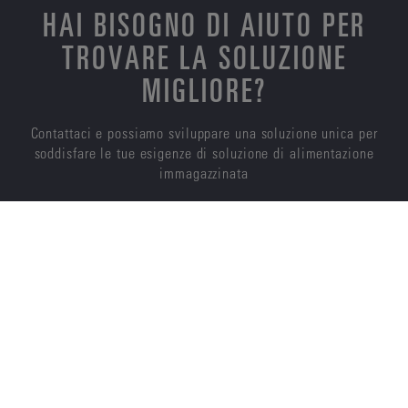
HAI BISOGNO DI AIUTO PER
TROVARE LA SOLUZIONE
MIGLIORE?
Contattaci e possiamo sviluppare una soluzione unica per
soddisfare le tue esigenze di soluzione di alimentazione
immagazzinata
CONTATTACI
ENERSYS