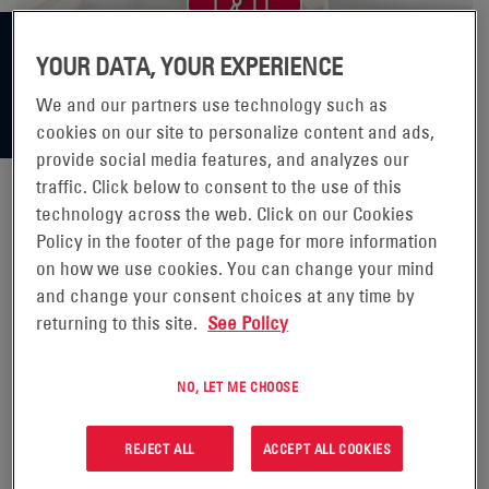
YOUR DATA, YOUR EXPERIENCE
We and our partners use technology such as
cookies on our site to personalize content and ads,
provide social media features, and analyzes our
traffic. Click below to consent to the use of this
technology across the web. Click on our Cookies
ENERSYS RIPORTA I RISULTATI
Policy in the footer of the page for more information
on how we use cookies. You can change your mind
DEL SECONDO TRIMESTRE
and change your consent choices at any time by
returning to this site.
See Policy
DELL'ANNO FISCALE 2020
NO, LET ME CHOOSE
READING, Pennsylvania, 06
novembre 2019 (GLOBE
REJECT ALL
ACCEPT ALL COOKIES
NEWSWIRE) -