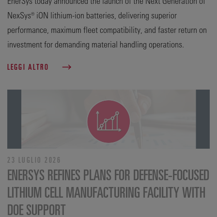
EnerSys today announced the launch of the Next Generation of
NexSys® iON lithium-ion batteries, delivering superior
performance, maximum fleet compatibility, and faster return on
investment for demanding material handling operations.
LEGGI ALTRO
23 LUGLIO 2026
ENERSYS REFINES PLANS FOR DEFENSE‑FOCUSED
LITHIUM CELL MANUFACTURING FACILITY WITH
DOE SUPPORT