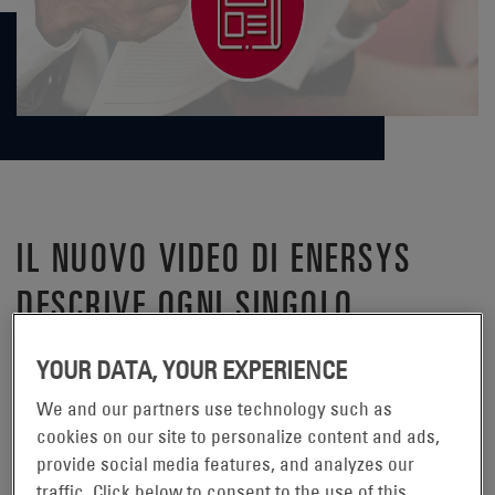
IL NUOVO VIDEO DI ENERSYS
DESCRIVE OGNI SINGOLO
DETTAGLIO DELLA BATTERIA
YOUR DATA, YOUR EXPERIENCE
ODYSSEY
We and our partners use technology such as
cookies on our site to personalize content and ads,
READING, Pennsylvania, 6
provide social media features, and analyzes our
settembre 2018 –
traffic. Click below to consent to the use of this