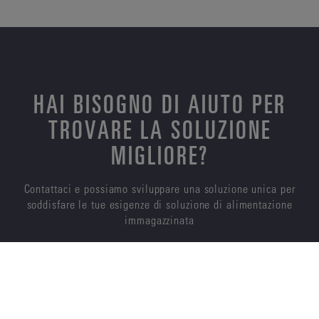
HAI BISOGNO DI AIUTO PER
TROVARE LA SOLUZIONE
MIGLIORE?
Contattaci e possiamo sviluppare una soluzione unica per
soddisfare le tue esigenze di soluzione di alimentazione
immagazzinata
CONTATTACI