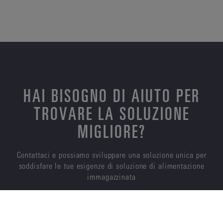
HAI BISOGNO DI AIUTO PER
TROVARE LA SOLUZIONE
MIGLIORE?
Contattaci e possiamo sviluppare una soluzione unica per
soddisfare le tue esigenze di soluzione di alimentazione
immagazzinata
CONTATTACI