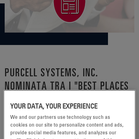
PURCELL SYSTEMS, INC.
NOMINATA TRA I "BEST PLACES
TO WORK INLAND NORTHWEST"
YOUR DATA, YOUR EXPERIENCE
NEL 2018
We and our partners use technology such as
READING, Pennsylvania, 18
cookies on our site to personalize content and ads,
provide social media features, and analyzes our
settembre 2018 –