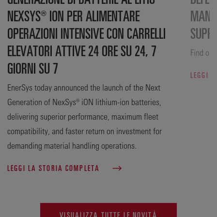
NEXSYS® ION PER ALIMENTARE
MANUF
OPERAZIONI INTENSIVE CON CARRELLI
SUPP
ELEVATORI ATTIVE 24 ORE SU 24, 7
Find out
GIORNI SU 7
LEGGI 
EnerSys today announced the launch of the Next
Generation of NexSys® iON lithium-ion batteries,
delivering superior performance, maximum fleet
compatibility, and faster return on investment for
demanding material handling operations.
LEGGI LA STORIA COMPLETA
VISUALIZZA TUTTE LE NOVITÀ