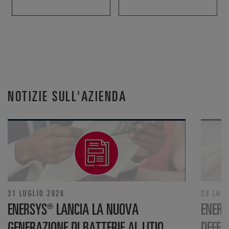
NOTIZIE SULL'AZIENDA
31 LUGLIO 2026
23 LUG
ENERSYS® LANCIA LA NUOVA
ENERS
GENERAZIONE DI BATTERIE AL LITIO
DEFEN