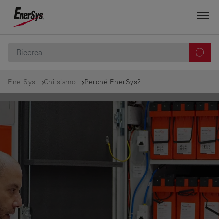
EnerSys
Chi siamo
Perché EnerSys?