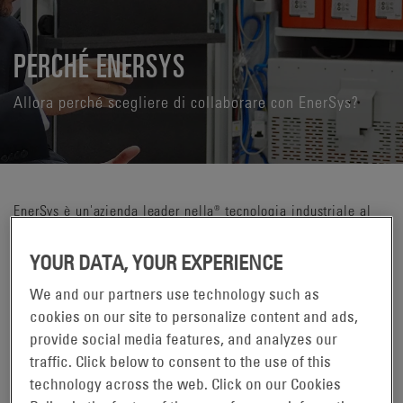
PERCHÉ ENERSYS
Allora perché scegliere di collaborare con EnerSys?
EnerSys è un'azienda leader nella® tecnologia industriale al
servizio della comunità globale con soluzioni di accumulo di
energia mission-critical che soddisfano la crescente domanda
YOUR DATA, YOUR EXPERIENCE
di efficienza energetica, affidabilità e sostenibilità. Siamo
We and our partners use technology such as
guidati dalla passione di fornire alle persone di tutto il mondo
cookies on our site to personalize content and ads,
un'energia accessibile per aiutarle a lavorare e vivere meglio.
provide social media features, and analyzes our
Il nostro è un mondo di miglioramento continuo, reso
traffic. Click below to consent to the use of this
possibile dalla nostra vasta rete di team e partner in tutto il
technology across the web. Click on our Cookies
mondo che utilizzano il patrimonio collettivo di competenze