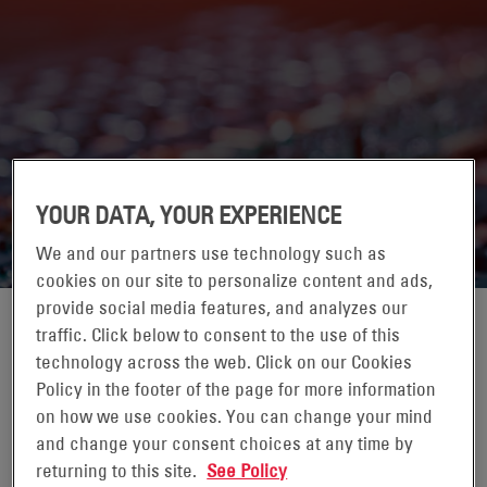
GLOBAL COMPACT DELLE NAZIONI
UNITE
YOUR DATA, YOUR EXPERIENCE
We and our partners use technology such as
cookies on our site to personalize content and ads,
provide social media features, and analyzes our
traffic. Click below to consent to the use of this
Il Global Compact delle Nazioni Unite (UNGC) è un invito alle
technology across the web. Click on our Cookies
aziende ad allineare le loro strategie e operazioni aziendali
Policy in the footer of the page for more information
con dieci principi universali sui diritti umani, il lavoro,
on how we use cookies. You can change your mind
l'ambiente e altro ancora, e ad intraprendere azioni per far
and change your consent choices at any time by
progredire gli obiettivi sociali. Attualmente, più di 14.000
returning to this site.
See Policy
aziende in 160 paesi partecipano al Compact, tra cui EnerSys.