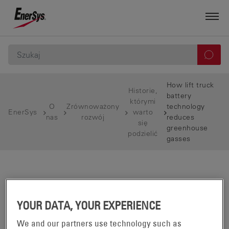
How lift truck
Historie,
battery
którymi
O
Zrównoważony
technology
EnerSys
warto
nas
rozwój
reduces
się
greenhouse
podzielić
gasses
YOUR DATA, YOUR EXPERIENCE
We and our partners use technology such as