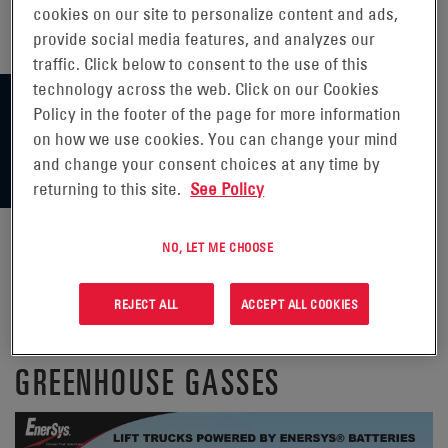
cookies on our site to personalize content and ads,
provide social media features, and analyzes our
traffic. Click below to consent to the use of this
technology across the web. Click on our Cookies
Policy in the footer of the page for more information
on how we use cookies. You can change your mind
and change your consent choices at any time by
returning to this site.
See Policy
NO, LET ME CHOOSE
HOW LIFT TRUCK BATTERY
REJECT ALL
ACCEPT ALL COOKIES
TECHNOLOGY REDUCES
GREENHOUSE GASSES