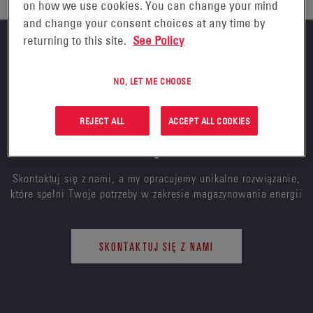
on how we use cookies. You can change your mind
and change your consent choices at any time by
returning to this site.
See Policy
NO, LET ME CHOOSE
POTRZEBUJESZ POMOCY W
ZNALEZIENIU NAJLEPSZEGO
REJECT ALL
ACCEPT ALL COOKIES
ROZWIĄZANIA?
Skontaktuj się z nami, a my opracujemy unikalne rozwiązanie,
które spełni Twoje potrzeby w zakresie magazynowania energii
SKONTAKTUJ SIĘ Z NAMI