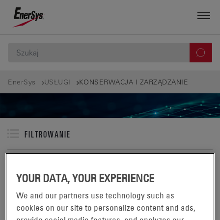
EnerSys
USŁUGI
KONSERWACJA I ZARZĄDZANIE
FILTROWANIE
KONSERWACJA I ZARZĄDZANIE
YOUR DATA, YOUR EXPERIENCE
WYŚWIETLONO 1-4 PRODUKTÓW Z 4 W:
We and our partners use technology such as
cookies on our site to personalize content and ads,
provide social media features, and analyzes our