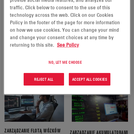
traffic. Click below to consent to the use of this
technology across the web. Click on our Cookies
Policy in the footer of the page for more information
on how we use cookies. You can change your mind
and change your consent choices at any time by
AKCESORIA DO AKUMULATORÓW
KONSERWACJA AKUMULATORÓW
returning to this site.
See Policy
I PROSTOWNIKÓW PROSERIES
I PROSTOWNIKÓW
ZOBACZ PRODUKT
ZOBACZ PRODUKT
NO, LET ME CHOOSE
REJECT ALL
ACCEPT ALL COOKIES
ZARZĄDZANIE FLOTĄ WÓZKÓW
ZARZĄDZANIE AKUMULATORAMI