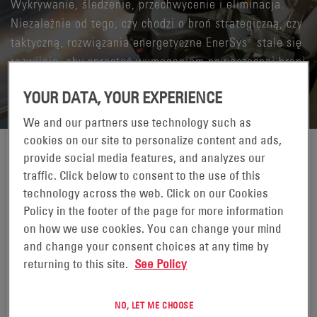
Wykrywanie, śledzenie, przechwycenie i eliminacja.
Niezależnie od tego, czy chodzi o broń strategiczną, czy
taktyczną, rozwiązania energetyczne EnerSys® stale się
rozwijają, aby sprostać wymaganiom nowoczesnej broni
i zapewnić precyzję wymaganą do ukończenia misji.
YOUR DATA, YOUR EXPERIENCE
We and our partners use technology such as
cookies on our site to personalize content and ads,
provide social media features, and analyzes our
Precyzja dzięki stabilnej i niezawodnej mocy. Dzisiejsze
traffic. Click below to consent to the use of this
pociski rakietowe i inteligentna broń — od pojawienia się
technology across the web. Click on our Cookies
programu naziemnego odstraszania strategicznego (GBSD) po
Policy in the footer of the page for more information
pojazdy hipersoniczne i pociski samosterujące następnej
on how we use cookies. You can change your mind
generacji — wykorzystują pewną najbardziej zaawansowaną
and change your consent choices at any time by
technologię na świecie, aby dosięgać swojego celu. Termiczne
returning to this site.
See Policy
akumulatory rezerwowe EnerSys®, z płynnym litowo-jonowym
(Li-ion) i litowym elektrolitem, są z nimi w pełni zintegrowane
— począwszy od projektu, aż po instalację idealnie
NO, LET ME CHOOSE