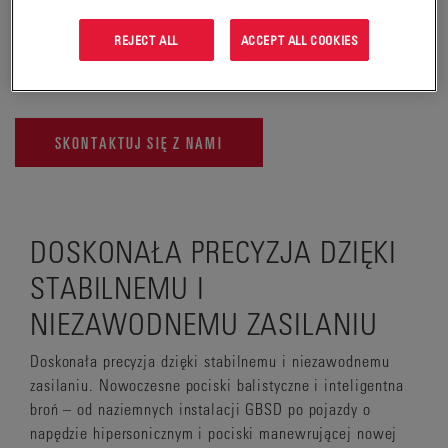
dopasowaną do zamierzonego celu zapewnienia zasilania
umożliwiającego precyzyjną kontrolę i realizację misji
REJECT ALL
ACCEPT ALL COOKIES
bojowej.
SKONTAKTUJ SIĘ Z NAMI
DOSKONAŁA PRECYZJA DZIĘKI
STABILNEMU I
NIEZAWODNEMU ZASILANIU
Doskonała precyzja dzięki stabilnemu i niezawodnemu
zasilaniu. Nowoczesne pociski balistyczne i inteligentna
broń – od naziemnych instalacji GBSD po pojazdy o
napędzie hipersonicznym i pociski manewrującej nowej