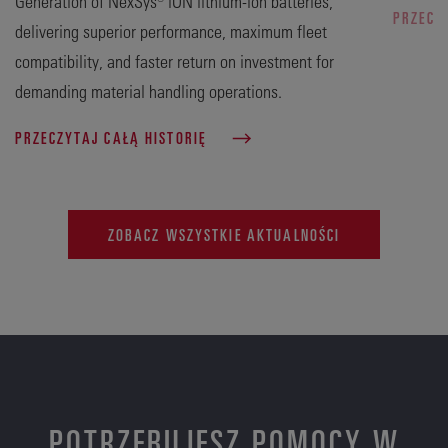
Generation of NexSys® iON lithium-ion batteries,
PRZECZ
delivering superior performance, maximum fleet
compatibility, and faster return on investment for
demanding material handling operations.
PRZECZYTAJ CAŁĄ HISTORIĘ
ZOBACZ WSZYSTKIE AKTUALNOŚCI
POTRZEBUJESZ POMOCY W