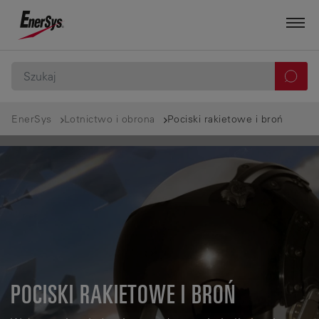
EnerSys
Lotnictwo i obrona
Pociski rakietowe i broń
POCISKI RAKIETOWE I BROŃ