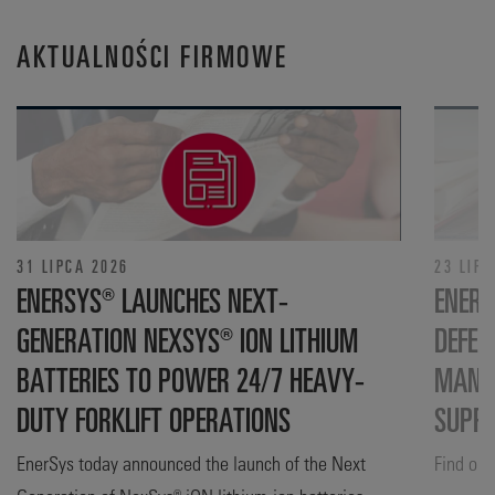
AKTUALNOŚCI FIRMOWE
31 LIPCA 2026
23 LIPC
ENERSYS® LAUNCHES NEXT-
ENERS
GENERATION NEXSYS® ION LITHIUM
DEFEN
BATTERIES TO POWER 24/7 HEAVY-
MANUF
DUTY FORKLIFT OPERATIONS
SUPP
EnerSys today announced the launch of the Next
Find out