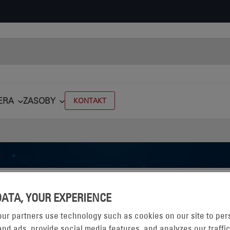
ERA
ZASOBY
KONTAKT
DATA, YOUR EXPERIENCE
STEMY ENERGETYCZNE
ur partners use technology such as cookies on our site to per
nd ads, provide social media features, and analyzes our traffic