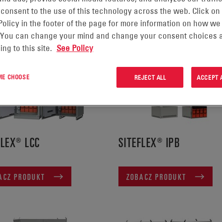
IETLONO 1-10 PRODUKTÓW Z 18 W:
 consent to the use of this technology across the web. Click on
Policy in the footer of the page for more information on how we
 You can change your mind and change your consent choices a
ing to this site.
See Policy
 ME CHOOSE
REJECT ALL
ACCEPT 
FLEX® LCC
SITEFLEX® IPB
ACZ PRODUKT
ZOBACZ PRODUKT