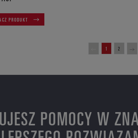
ACZ PRODUKT
1
2
UJESZ POMOCY W ZNA
LEPSZEGO ROZWIĄZA