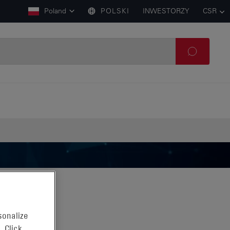
Poland
POLSKI
INWESTORZY
CSR
sonalize
. Click