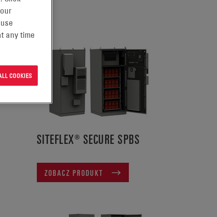
 our
 use
t any time
ALL COOKIES
SITEFLEX® SECURE SPBS
ZOBACZ PRODUKT