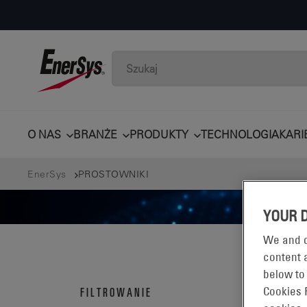
O NAS
BRANŻE
PRODUKTY
TECHNOLOGIA
KARI
EnerSys
PROSTOWNIKI
YOUR 
We and o
content a
below to
PR
FILTROWANIE
Cookies 