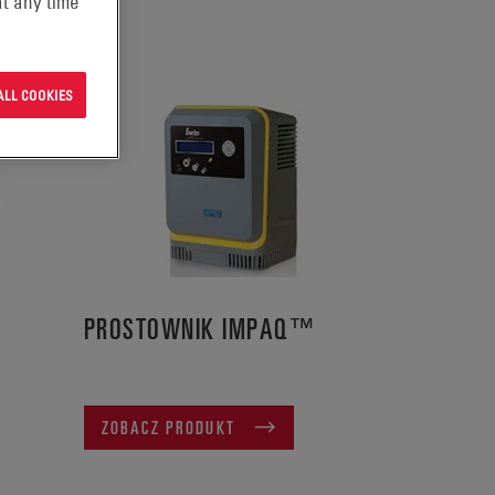
t any time
ALL COOKIES
PROSTOWNIK IMPAQ™
ZOBACZ PRODUKT