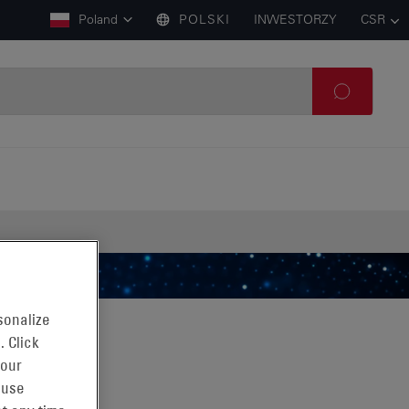
Poland
POLSKI
INWESTORZY
CSR
sonalize
. Click
 our
 use