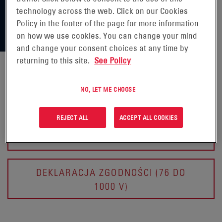
technology across the web. Click on our Cookies
Policy in the footer of the page for more information
on how we use cookies. You can change your mind
and change your consent choices at any time by
returning to this site.
See Policy
CERTYFIKATY ZGODNOŚCI
NO, LET ME CHOOSE
REJECT ALL
ACCEPT ALL COOKIES
DEKLARACJA ZGODNOŚCI (PONIŻEJ
75 V)
DEKLARACJA ZGODNOŚCI (76 DO
1000 V)