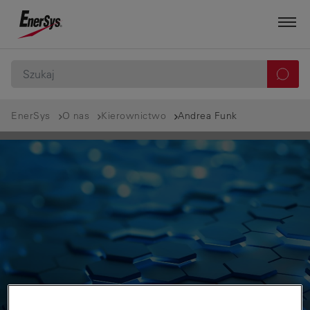
EnerSys
O nas
Kierownictwo
Andrea Funk