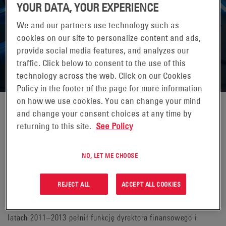
YOUR DATA, YOUR EXPERIENCE
We and our partners use technology such as
cookies on our site to personalize content and ads,
provide social media features, and analyzes our
traffic. Click below to consent to the use of this
technology across the web. Click on our Cookies
Policy in the footer of the page for more information
on how we use cookies. You can change your mind
and change your consent choices at any time by
ANDREA FUNK
returning to this site.
See Policy
Andrea (Andi) Funk pełni funkcję Wiceprezesa Wykonawczego
NO, LET ME CHOOSE
i Dyrektora Finansowego od 1 kwietnia 2022 roku. Dołączyła
do EnerSys w grudniu 2018 roku jako Wiceprezes ds. Finansów
na Ameryki. Wcześniej, w latach 2013–2018, Andi pełnił
REJECT ALL
ACCEPT ALL COOKIES
funkcję dyrektora generalnego Cambridge Lee Industries LLC,
międzynarodowej firmy produkcyjnej i dystrybucyjnej, a w
latach 2011–2013 pełnił funkcję dyrektora finansowego i