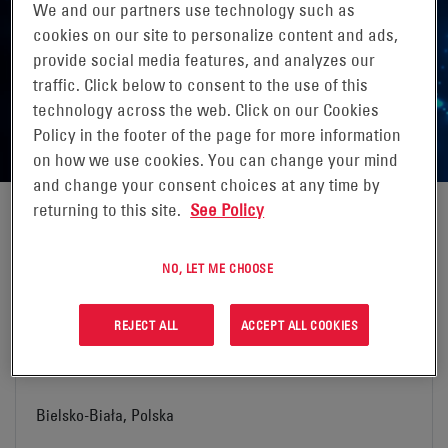
We and our partners use technology such as
MIEJSCA PRODUKCJI
cookies on our site to personalize content and ads,
provide social media features, and analyzes our
Kliknij poniższy link, aby dowiedzieć się więcej o
traffic. Click below to consent to the use of this
technology across the web. Click on our Cookies
najbliższym zakładzie produkcyjnym EnerSys®.
Policy in the footer of the page for more information
on how we use cookies. You can change your mind
and change your consent choices at any time by
returning to this site.
See Policy
NO, LET ME CHOOSE
Arras, Francja
REJECT ALL
ACCEPT ALL COOKIES
Adres:
Bielsko-Biała, Polska
EnerSys S.A.R.L.