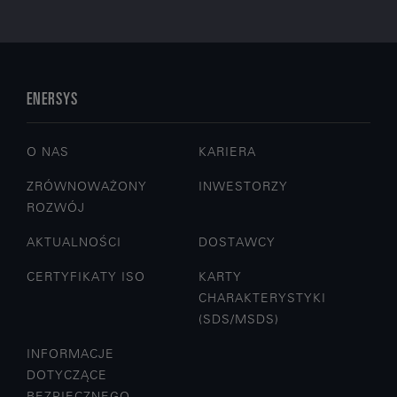
Logistyka i magazynowanie
Bezpieczeństwo i ochrona
Transport
ENERSYS
DOWIEDZ SIĘ WIĘCEJ
O NAS
KARIERA
ZRÓWNOWAŻONY
INWESTORZY
ROZWÓJ
AKTUALNOŚCI
DOSTAWCY
CERTYFIKATY ISO
KARTY
CHARAKTERYSTYKI
(SDS/MSDS)
INFORMACJE
DOTYCZĄCE
BEZPIECZNEGO