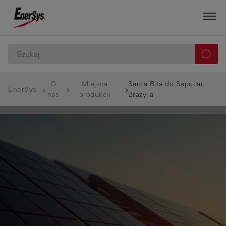
O
Miejsca
Santa Rita do Sapucaí,
EnerSys
nas
produkcji
Brazylia