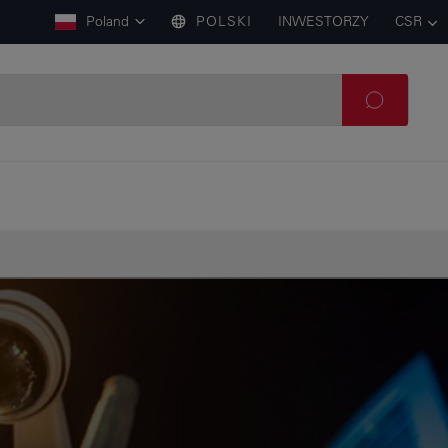
Poland
POLSKI
INWESTORZY
CSR