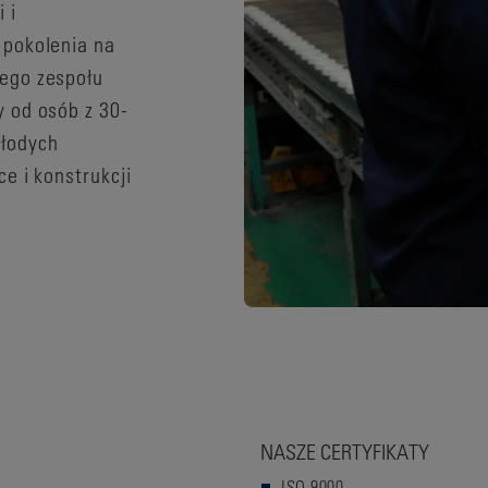
 i
 pokolenia na
ego zespołu
 od osób z 30-
młodych
e i konstrukcji
NASZE CERTYFIKATY
ISO-9000