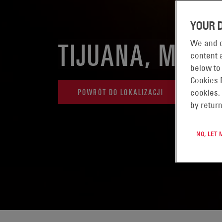
YOUR 
TIJUANA, MEKS
We and o
content a
below to
Cookies 
POWRÓT DO LOKALIZACJI
cookies.
by return
NO, LET