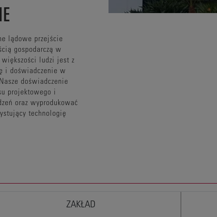
IE
ane lądowe przejście
ścią gospodarczą w
 większości ludzi jest z
ję i doświadczenie w
 Nasze doświadczenie
su projektowego i
ądzeń oraz wyprodukować
ystujący technologię
ZAKŁAD