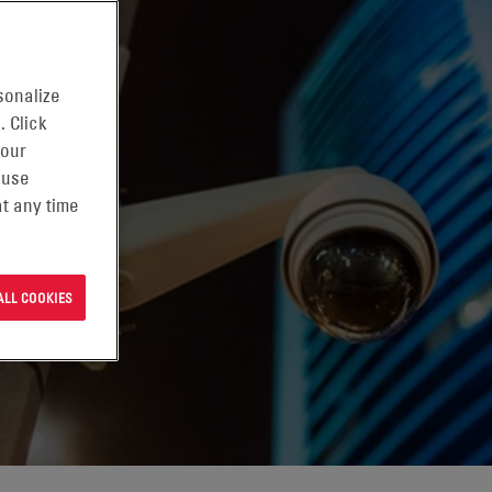
sonalize
. Click
 our
 use
t any time
ALL COOKIES