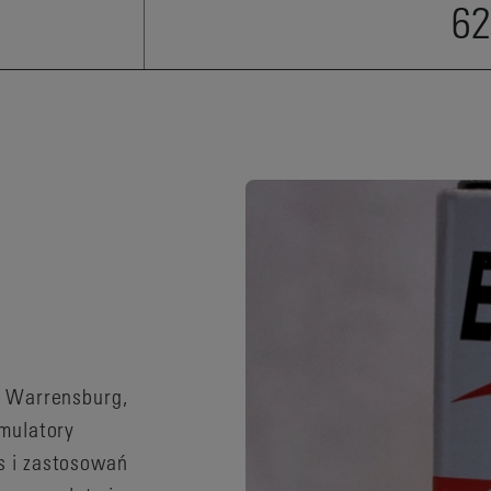
62
, Warrensburg,
mulatory
s i zastosowań