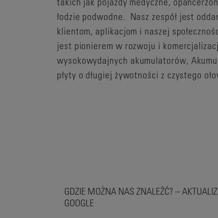
takich jak pojazdy medyczne, opancerzon
łodzie podwodne. Nasz zespół jest odd
klientom, aplikacjom i naszej społecznoś
jest pionierem w rozwoju i komercjalizacj
wysokowydajnych akumulatorów, Akumula
płyty o długiej żywotności z czystego oł
GDZIE MOŻNA NAS ZNALEŹĆ? – AKTUALI
GOOGLE