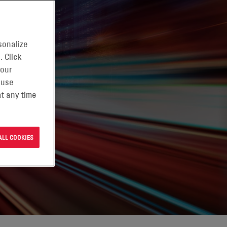
sonalize
. Click
 our
 use
t any time
ALL COOKIES