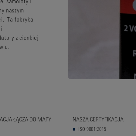
e, samoloty i
any naszym
ci. Ta fabryka
i
tory z cienkiej
owiu.
ZACJA ŁĄCZA DO MAPY
NASZA CERTYFIKACJA
ISO 9001:2015