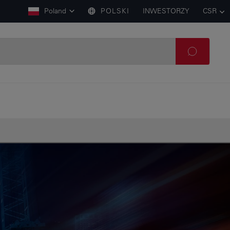
Poland
POLSKI
INWESTORZY
CSR