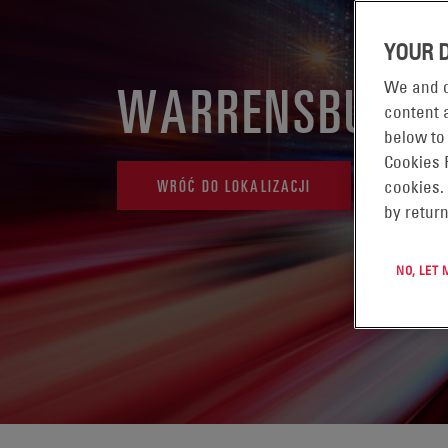
YOUR 
WARRENSBURG,
We and o
content a
below to
Cookies 
WRÓĆ DO LOKALIZACJI
cookies.
by return
NO, LET