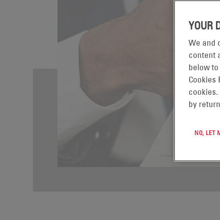
YOUR 
We and o
content a
below to
Cookies 
cookies.
by return
NO, LET