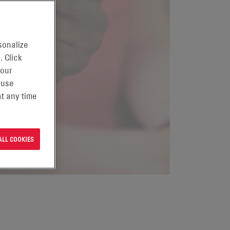
sonalize
. Click
 our
 use
t any time
ALL COOKIES