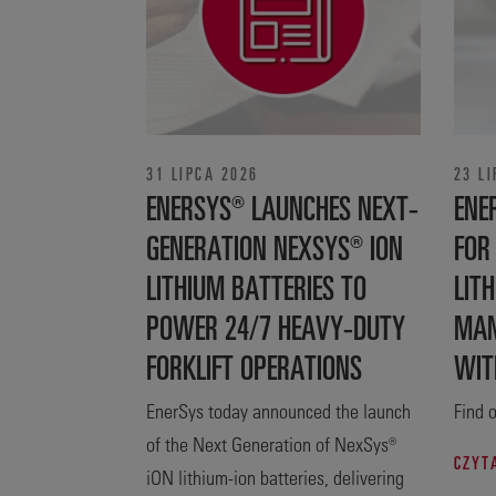
31 LIPCA 2026
23 L
ENERSYS® LAUNCHES NEXT-
ENE
GENERATION NEXSYS® ION
FOR
LITHIUM BATTERIES TO
LITH
POWER 24/7 HEAVY-DUTY
MAN
FORKLIFT OPERATIONS
WIT
EnerSys today announced the launch
Find o
of the Next Generation of NexSys®
CZYT
iON lithium-ion batteries, delivering