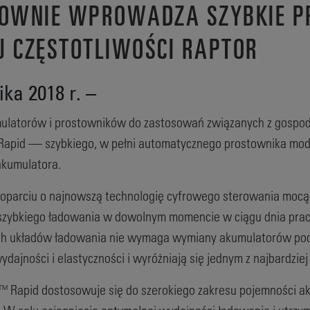
NOWNIE WPROWADZA SZYBKIE P
 CZĘSTOTLIWOŚCI RAPTOR
ka 2018 r. –
ulatorów i prostowników do zastosowań związanych z gospo
apid — szybkiego, w pełni automatycznego prostownika moduł
akumulatora.
oparciu o najnowszą technologię cyfrowego sterowania mocą,
zybkiego ładowania w dowolnym momencie w ciągu dnia pracy.
h układów ładowania nie wymaga wymiany akumulatorów podc
wydajności i elastyczności i wyróżniają się jednym z najbardz
 Rapid dostosowuje się do szerokiego zakresu pojemności ak