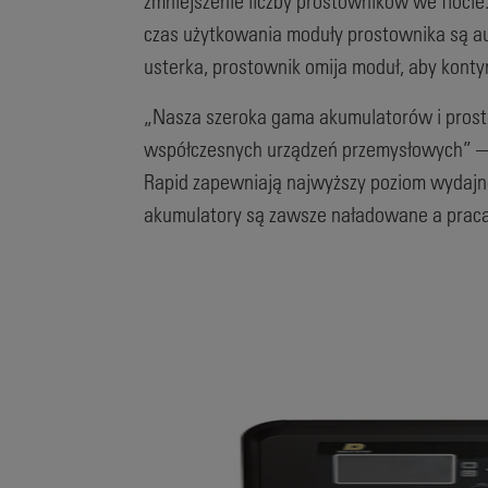
zmniejszenie liczby prostowników we flocie
czas użytkowania moduły prostownika są a
usterka, prostownik omija moduł, aby kont
„Nasza szeroka gama akumulatorów i prost
współczesnych urządzeń przemysłowych” — 
Rapid zapewniają najwyższy poziom wydajno
akumulatory są zawsze naładowane a praca