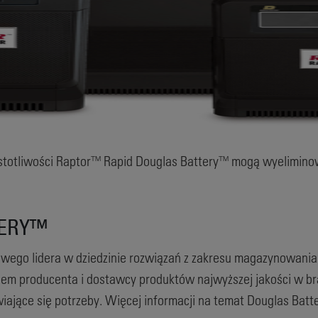
stotliwości Raptor™ Rapid Douglas Battery™ mogą wyelimino
TERY™
owego lidera w dziedzinie rozwiązań z zakresu magazynowani
niem producenta i dostawcy produktów najwyższej jakości w br
awiające się potrzeby. Więcej informacji na temat Douglas Bat