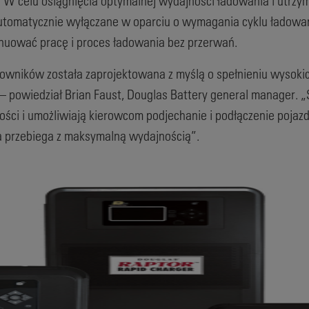
. W celu osiągnięcia optymalnej wydajności ładowania i utrz
utomatycznie wyłączane w oparciu o wymagania cyklu ładowani
ynuować pracę i proces ładowania bez przerwań.
owników została zaprojektowana z myślą o spełnieniu wysoki
powiedział Brian Faust, Douglas Battery general manager. 
ści i umożliwiają kierowcom podjechanie i podłączenie pojaz
 przebiega z maksymalną wydajnością”.