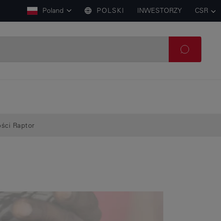
Poland
POLSKI
INWESTORZY
CSR
ści Raptor