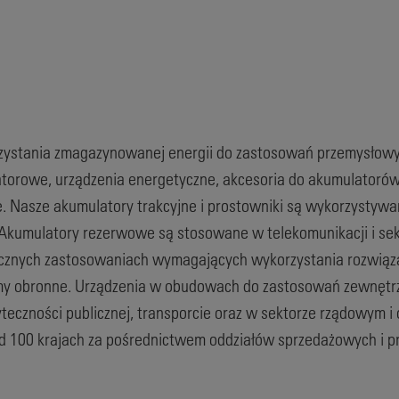
rzystania zmagazynowanej energii do zastosowań przemysłowyc
latorowe, urządzenia energetyczne, akcesoria do akumulator
e. Nasze akumulatory trakcyjne i prostowniki są wykorzystyw
 Akumulatory rezerwowe są stosowane w telekomunikacji i sekt
 licznych zastosowaniach wymagających wykorzystania rozwią
stemy obronne. Urządzenia w obudowach do zastosowań zewnętr
teczności publicznej, transporcie oraz w sektorze rządowym i
 100 krajach za pośrednictwem oddziałów sprzedażowych i pr