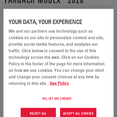
READING, Pensylwania, 18 lutego
2019 r. –
YOUR DATA, YOUR EXPERIENCE
We and our partners use technology such as
firma EnerSys (NYSE: ENS), światowy lider w dziedzinie
cookies on our site to personalize content and ads,
rozwiązań magazynowania energii dla zastosowań
provide social media features, and analyzes our
przemysłowych, zaprezentuje większe korzyści dla
traffic. Click below to consent to the use of this
użytkowników dzięki praktycznie bezobsługowym
technology across the web. Click on our Cookies
®
®
akumulatorom NexSys
na targach MODEX
2020 na
Policy in the footer of the page for more information
on how we use cookies. You can change your mind
stoisku nr 7632. Targi odbędą się w dniach 9-12 marca
and change your consent choices at any time by
2020 r. w Zaawansowane rozwiązania zasilania EnerSys
returning to this site.
See Policy
w Atlancie.
Firma zaprezentuje na targach MODEX 2020 najnowszą
NO, LET ME CHOOSE
®
generację akumulatorów NexSys
, w tym akumulatory
®
REJECT ALL
ACCEPT ALL COOKIES
NexSys
PURE, wykorzystujące opatentowaną