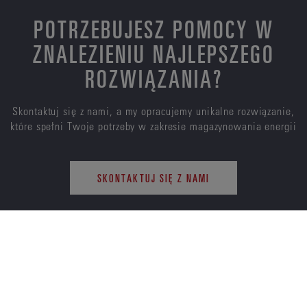
POTRZEBUJESZ POMOCY W
ZNALEZIENIU NAJLEPSZEGO
ROZWIĄZANIA?
Skontaktuj się z nami, a my opracujemy unikalne rozwiązanie,
które spełni Twoje potrzeby w zakresie magazynowania energii
SKONTAKTUJ SIĘ Z NAMI
ENERSYS