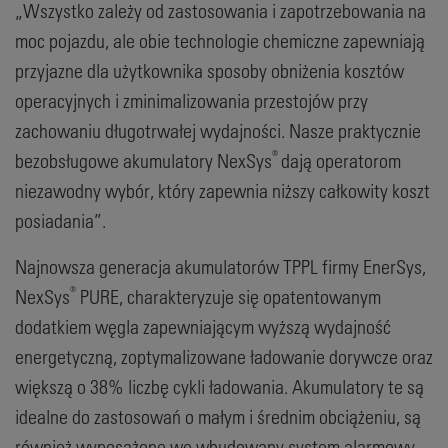
„Wszystko zależy od zastosowania i zapotrzebowania na
moc pojazdu, ale obie technologie chemiczne zapewniają
przyjazne dla użytkownika sposoby obniżenia kosztów
operacyjnych i zminimalizowania przestojów przy
zachowaniu długotrwałej wydajności. Nasze praktycznie
®
bezobsługowe akumulatory NexSys
dają operatorom
niezawodny wybór, który zapewnia niższy całkowity koszt
posiadania”.
Najnowsza generacja akumulatorów TPPL firmy EnerSys,
®
NexSys
PURE, charakteryzuje się opatentowanym
dodatkiem węgla zapewniającym wyższą wydajność
energetyczną, zoptymalizowane ładowanie dorywcze oraz
większą o 38% liczbę cykli ładowania. Akumulatory te są
idealne do zastosowań o małym i średnim obciążeniu, są
również wyposażone we wbudowany system alarmowy