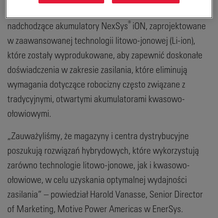
technologię cienkich płyt z czystego ołowiu (TPPL) oraz
®
nadchodzące akumulatory NexSys
iON, zaprojektowane
w zaawansowanej technologii litowo-jonowej (Li-ion),
które zostały wyprodukowane, aby zapewnić doskonałe
doświadczenia w zakresie zasilania, które eliminują
wymagania dotyczące robocizny często związane z
tradycyjnymi, otwartymi akumulatorami kwasowo-
ołowiowymi.
„Zauważyliśmy, że magazyny i centra dystrybucyjne
poszukują rozwiązań hybrydowych, które wykorzystują
zarówno technologie litowo-jonowe, jak i kwasowo-
ołowiowe, w celu uzyskania optymalnej wydajności
zasilania” – powiedział Harold Vanasse, Senior Director
of Marketing, Motive Power Americas w EnerSys.