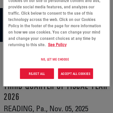
cookies on our site to personalize content and ads,
provide social media features, and analyzes our
traffic. Click below to consent to the use of this
technology across the web. Click on our Cookies
Policy in the footer of the page for more information
on how we use cookies. You can change your mind
and change your consent choices at any time by
returning to this site.
See Policy
NO, LET ME CHOOSE
ENERSYS ANNOUNCES DIVIDEND
OF $0.2625 PER SHARE FOR THE
REJECT ALL
ACCEPT ALL COOKIES
THIRD QUARTER OF FISCAL YEAR
2026
READING, Pa., Nov. 05, 2025