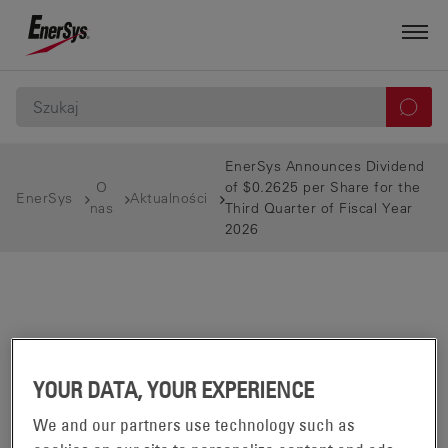
EnerSys Announces Dividend
O
of $0.2625 per Share for the
EnerSys
Aktualności
nas
Third Quarter of Fiscal Year
2026
YOUR DATA, YOUR EXPERIENCE
We and our partners use technology such as