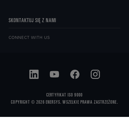
SKONTAKTUJ SIĘ Z NAMI
CONNECT WITH US
CERTYFIKAT ISO 9000
COPYRIGHT © 2026 ENERSYS. WSZELKIE PRAWA ZASTRZEŻONE.