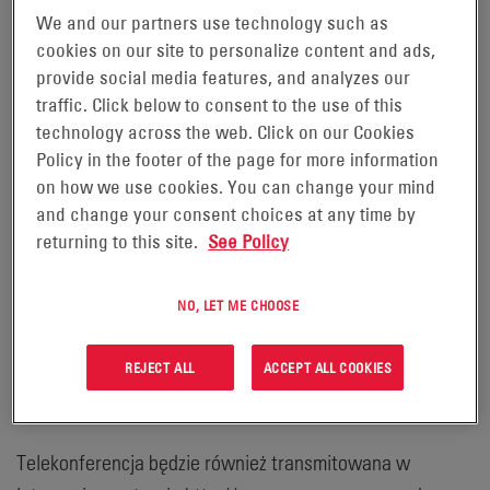
(GLOBE NEWSWIRE) –
We and our partners use technology such as
cookies on our site to personalize content and ads,
EnerSys (NYSE: ENS), światowy lider w dziedzinie
provide social media features, and analyzes our
rozwiązań magazynowania energii do zastosowań
traffic. Click below to consent to the use of this
przemysłowych, będzie gospodarzem telekonferencji
technology across the web. Click on our Cookies
Policy in the footer of the page for more information
mającej na celu omówienie wyników finansowych firmy
on how we use cookies. You can change your mind
za pierwszy kwartał roku obrotowego 2020 oraz
and change your consent choices at any time by
przedstawienie przeglądu działalności biznesowej.
returning to this site.
See Policy
Telekonferencja zakończy się sesją pytań i odpowiedzi.
NO, LET ME CHOOSE
Telekonferencję, zaplanowaną na czwartek, 8 sierpnia
2019 r. o godz. 9:00 czasu wschodniego, poprowadzą
REJECT ALL
ACCEPT ALL COOKIES
David M. Shaffer, President and Chief Executive Officer,
oraz Michael J. Schmidtlein, Chief Financial Officer.
Telekonferencja będzie również transmitowana w