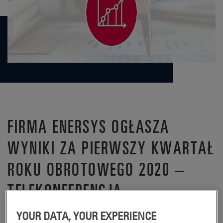
FIRMA ENERSYS OGŁASZA
WYNIKI ZA PIERWSZY KWARTAŁ
ROKU OBROTOWEGO 2020 –
TELEKONFERENCJA
READING, Pa., 17 lipca 2019 r.
YOUR DATA, YOUR EXPERIENCE