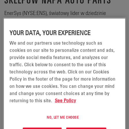
EnerSys (NYSE:ENS), światowy lider w dziedzinie
rozwiązań z zakresu magazynowania energii i mocy do
zastosowań przemysłowych, łączy siły z NAPA AUTO
YOUR DATA, YOUR EXPERIENCE
PARTS, by móc oferować najwyższej klasy akumulatory
We and our partners use technology such as
ODYSSEY® z absorpcyjną matą szklaną (AGM). Jako
cookies on our site to personalize content and ads,
zatwierdzony dostawca EnerSys® będzie dostarczał
provide social media features, and analyzes our
akumulatory ODYSSEY® do 57 centrów dystrybucyjnych,
traffic. Click below to consent to the use of this
technology across the web. Click on our Cookies
6000 sklepów i ponad 17 000 punktów NAPA AutoCare i
Policy in the footer of the page for more information
warsztatów AutoCare Collision Center na terenie całego
on how we use cookies. You can change your mind
kraju.
and change your consent choices at any time by
returning to this site.
See Policy
„Nowoczesne samochody, wyposażone w szereg
urządzeń elektronicznych, wymagają stosowania
NO, LET ME CHOOSE
akumulatorów dwufunkcyjnych, które oferują