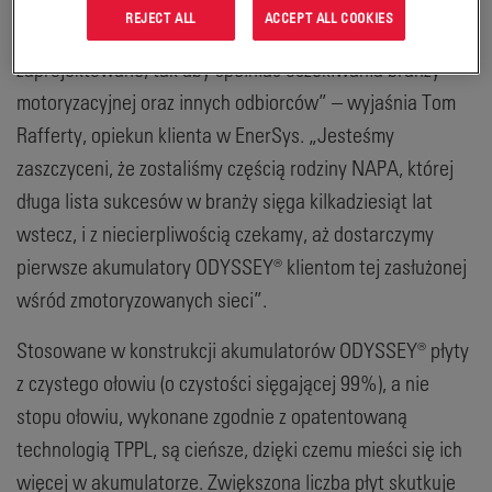
maksymalną moc rozruchową oraz głęboki cykl
REJECT ALL
ACCEPT ALL COOKIES
rozładowania. Akumulatory ODYSSEY® zostały specjalnie
zaprojektowane, tak aby spełniać oczekiwania branży
motoryzacyjnej oraz innych odbiorców” – wyjaśnia Tom
Rafferty, opiekun klienta w EnerSys. „Jesteśmy
zaszczyceni, że zostaliśmy częścią rodziny NAPA, której
długa lista sukcesów w branży sięga kilkadziesiąt lat
wstecz, i z niecierpliwością czekamy, aż dostarczymy
pierwsze akumulatory ODYSSEY® klientom tej zasłużonej
wśród zmotoryzowanych sieci”.
Stosowane w konstrukcji akumulatorów ODYSSEY® płyty
z czystego ołowiu (o czystości sięgającej 99%), a nie
stopu ołowiu, wykonane zgodnie z opatentowaną
technologią TPPL, są cieńsze, dzięki czemu mieści się ich
więcej w akumulatorze. Zwiększona liczba płyt skutkuje