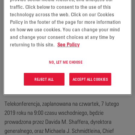
Reading, PA, 16 stycznia 2019 r.
traffic. Click below to consent to the use of this
technology across the web. Click on our Cookies
(Globe Newswire) –
Policy in the footer of the page for more information
on how we use cookies. You can change your mind
EnerSys (NYSE:ENS), światowy lider w dziedzinie
and change your consent choices at any time by
rozwiązań magazynowania energii do zastosowań
returning to this site.
See Policy
przemysłowych, zorganizuje telekonferencję w celu
omówienia wyników finansowych spółki za trzeci kwartał
NO, LET ME CHOOSE
roku obrotowego 2019 i podsumowania działalności w
tym okresie. Telekonferencja zakończy się sesją pytań i
REJECT ALL
ACCEPT ALL COOKIES
odpowiedzi.
Telekonferencja, zaplanowana na czwartek, 7 lutego
2019 roku na 9:00 czasu wschodniego, będzie
prowadzona przez Davida M. Shaffera, dyrektora
generalnego, oraz Michaela J. Schmidtleina, Chief