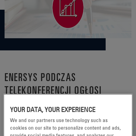
ENERSYS PODCZAS
TELEKONFERENCJI OGŁOSI
WYNIKI FINANSOWE ZA TRZECI
YOUR DATA, YOUR EXPERIENCE
KWARTAŁ ROKU OBROTOWEGO
We and our partners use technology such as
2019
cookies on our site to personalize content and ads,
provide social media features, and analyzes our