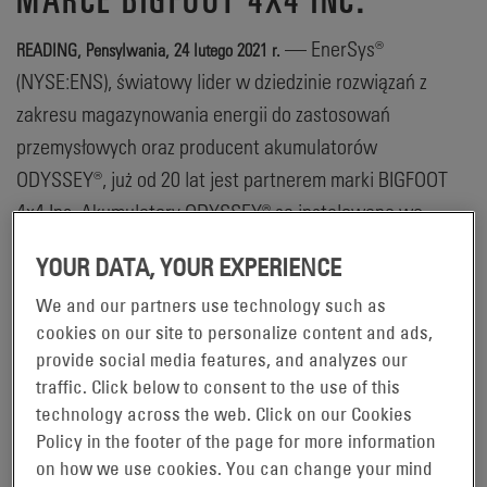
— EnerSys®
READING, Pensylwania, 24 lutego 2021 r.
(NYSE:ENS), światowy lider w dziedzinie rozwiązań z
zakresu magazynowania energii do zastosowań
przemysłowych oraz producent akumulatorów
ODYSSEY®, już od 20 lat jest partnerem marki BIGFOOT
4x4 Inc. Akumulatory ODYSSEY® są instalowane we
wszystkich pojazdach wymienionych w programie
YOUR DATA, YOUR EXPERIENCE
wyścigowym i wystawowym BIGFOOT® Monster Truck,
We and our partners use technology such as
który obejmuje całą flotę pojazdów monster truck,
cookies on our site to personalize content and ads,
wozideł i pojazdów wystawowych.
provide social media features, and analyzes our
traffic. Click below to consent to the use of this
„Akumulatory ODYSSEY® obchodzą w tym roku 25.
technology across the web. Click on our Cookies
urodziny a nasza firma świętuje 25 wspaniałych lat
Policy in the footer of the page for more information
współpracy z BIGFOOT 4x4” — powiedział Dave
on how we use cookies. You can change your mind