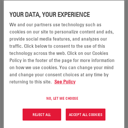
READING, Pensylwania, 1
YOUR DATA, YOUR EXPERIENCE
listopada 2018 r. –
We and our partners use technology such as
cookies on our site to personalize content and ads,
EnerSys® (NYSE: ENS), światowy lider w dziedzinie
provide social media features, and analyzes our
wykorzystania zmagazynowanej energii do zastosowań
traffic. Click below to consent to the use of this
przemysłowych, oraz Toyota Material Handling, U.S.A.
technology across the web. Click on our Cookies
Policy in the footer of the page for more information
(TMHU), lider w dziedzinie urządzeń transportu bliskiego i
on how we use cookies. You can change your mind
przemysłowych urządzeń do podnoszenia, wspólnie
and change your consent choices at any time by
ogłosiły, że rozwiązania EnerSys w zakresie
returning to this site.
See Policy
akumulatorów i prostowników do zastosowań
związanych z transportem bliskim będą dostępne w
NO, LET ME CHOOSE
programie części STARLIFT od 1 listopada 2018 r.
REJECT ALL
ACCEPT ALL COOKIES
Program części STARLIFT to kompleksowa oferta
wysokiej jakości części do wózków widłowych,