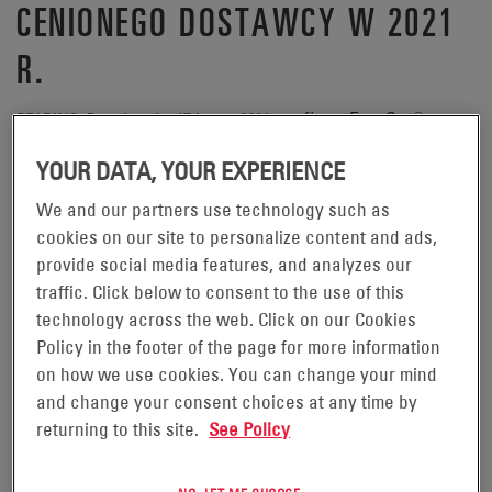
CENIONEGO DOSTAWCY W 2021
R.
– firma EnerSys®
READING, Pensylwania, 17 lutego 2021 r.
(NYSE:ENS), światowy lider w dziedzinie rozwiązań
YOUR DATA, YOUR EXPERIENCE
magazynowania energii do zastosowań przemysłowych,
We and our partners use technology such as
otrzymała od stowarzyszenia Material Handling
cookies on our site to personalize content and ads,
Equipment Distributors Association (MHEDA) nagrodę dla
provide social media features, and analyzes our
najbardziej cenionego dostawcy (MVS) w 2021 r. To
traffic. Click below to consent to the use of this
cenione wyróżnienie branżowe, które rocznie otrzymuje
technology across the web. Click on our Cookies
Policy in the footer of the page for more information
mniej niż 10 procent wszystkich firm członkowskich,
on how we use cookies. You can change your mind
przyznane zostało organizacjom, które w 2020 r. były
and change your consent choices at any time by
silnie zaangażowane w działania na rzecz swojej sieci
returning to this site.
See Policy
dealerskiej, swoich pracowników oraz społeczeństwa.