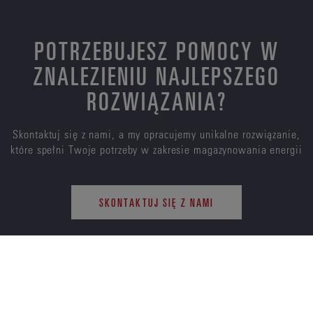
POTRZEBUJESZ POMOCY W
ZNALEZIENIU NAJLEPSZEGO
ROZWIĄZANIA?
Skontaktuj się z nami, a my opracujemy unikalne rozwiązanie,
które spełni Twoje potrzeby w zakresie magazynowania energii
SKONTAKTUJ SIĘ Z NAMI