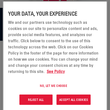
YOUR DATA, YOUR EXPERIENCE
We and our partners use technology such as
cookies on our site to personalize content and ads,
provide social media features, and analyzes our
traffic. Click below to consent to the use of this
technology across the web. Click on our Cookies
Policy in the footer of the page for more information
FIRMA ENERSYS OGŁASZA
on how we use cookies. You can change your mind
and change your consent choices at any time by
WYNIKI ZA TRZECI KWARTAŁ
returning to this site.
See Policy
ROKU OBROTOWEGO 2020
NO, LET ME CHOOSE
READING, Pa., 1 czerwca 2020 r.
REJECT ALL
ACCEPT ALL COOKIES
(GLOBE NEWSWIRE) –