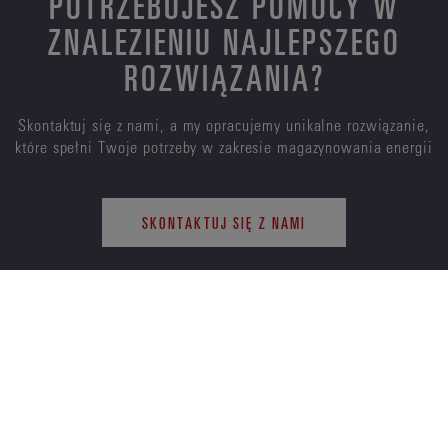
POTRZEBUJESZ POMOCY W
ZNALEZIENIU NAJLEPSZEGO
ROZWIĄZANIA?
Skontaktuj się z nami, a my opracujemy unikalne rozwiązanie,
które spełni Twoje potrzeby w zakresie magazynowania energii
SKONTAKTUJ SIĘ Z NAMI
ENERSYS
O NAS
KARIERA