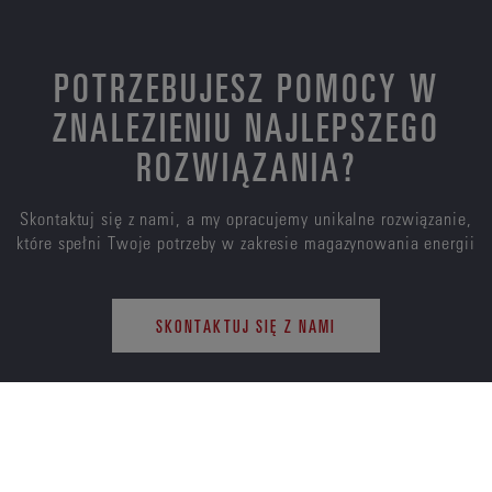
POTRZEBUJESZ POMOCY W
ZNALEZIENIU NAJLEPSZEGO
ROZWIĄZANIA?
Skontaktuj się z nami, a my opracujemy unikalne rozwiązanie,
które spełni Twoje potrzeby w zakresie magazynowania energii
SKONTAKTUJ SIĘ Z NAMI