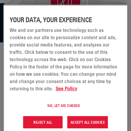
YOUR DATA, YOUR EXPERIENCE
We and our partners use technology such as
cookies on our site to personalize content and ads,
provide social media features, and analyzes our
traffic. Click below to consent to the use of this
technology across the web. Click on our Cookies
ENERSYS OGŁOSI WYNIKI
Policy in the footer of the page for more information
on how we use cookies. You can change your mind
FINANSOWE ZA TRZECI
and change your consent choices at any time by
returning to this site.
See Policy
KWARTAŁ ROKU PODATKOWEGO
2020
NO, LET ME CHOOSE
READING, Pa., 5 lutego 2020 r.
REJECT ALL
ACCEPT ALL COOKIES
(GLOBE NEWSWIRE) –