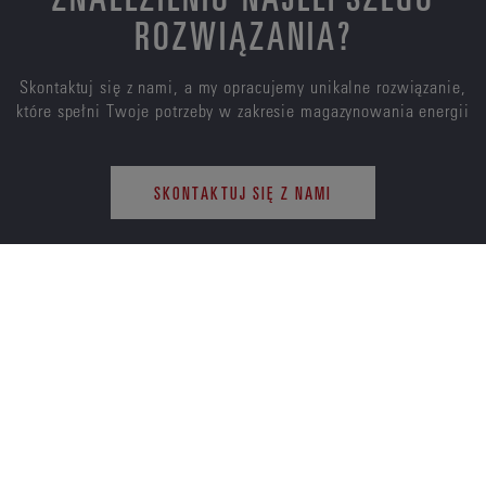
ROZWIĄZANIA?
Skontaktuj się z nami, a my opracujemy unikalne rozwiązanie,
które spełni Twoje potrzeby w zakresie magazynowania energii
SKONTAKTUJ SIĘ Z NAMI
ENERSYS
O NAS
KARIERA
ZRÓWNOWAŻONY
INWESTORZY