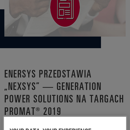
ENERSYS PRZEDSTAWIA
„NEXSYS” — GENERATION
POWER SOLUTIONS NA TARGACH
PROMAT® 2019
Kabinowa konferencja prasowa EnerSys, podczas której przedstawiono