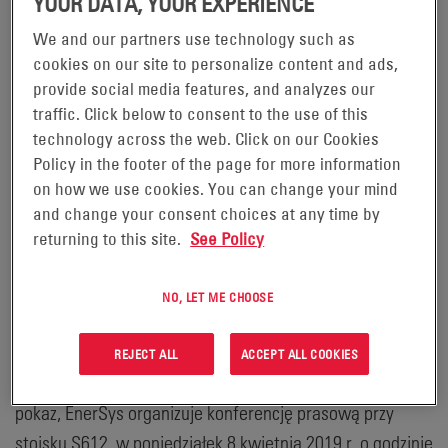
YOUR DATA, YOUR EXPERIENCE
rozwiązania zasilania z wykorzystaniem technologii litowo-jonowej (Li-
We and our partners use technology such as
ion) oraz cienkich płyt z czystego ołowiu (TPPL), do działań w zakresie
cookies on our site to personalize content and ads,
obsługi materiałów
provide social media features, and analyzes our
traffic. Click below to consent to the use of this
technology across the web. Click on our Cookies
READING, Pensylwania, 20 marca
Policy in the footer of the page for more information
2019 r. -
on how we use cookies. You can change your mind
and change your consent choices at any time by
EnerSys (NYSE:ENS), światowy lider w dziedzinie
returning to this site.
See Policy
rozwiązań z zakresu magazynowania energii do
zastosowań przemysłowych, zaprasza uczestników
NO, LET ME CHOOSE
ProMat® 2019 do zapoznania się z ofertą inteligentnych i
elastycznych rozwiązań energetycznych. Dowiedz się
REJECT ALL
ACCEPT ALL COOKIES
„What's Happening NexSys”. Aby rozpocząć tegoroczny
pokaz, EnerSys organizuje konferencję prasową przy
stoisku S612, w poniedziałek 8 kwietnia 2019 r. o godzinie