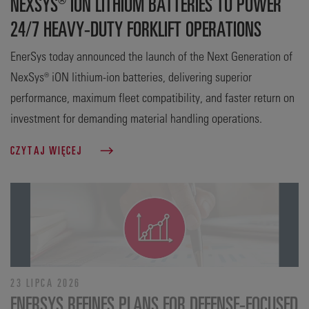
NEXSYS® ION LITHIUM BATTERIES TO POWER
24/7 HEAVY-DUTY FORKLIFT OPERATIONS
EnerSys today announced the launch of the Next Generation of
NexSys® iON lithium-ion batteries, delivering superior
performance, maximum fleet compatibility, and faster return on
investment for demanding material handling operations.
CZYTAJ WIĘCEJ
23 LIPCA 2026
ENERSYS REFINES PLANS FOR DEFENSE‑FOCUSED