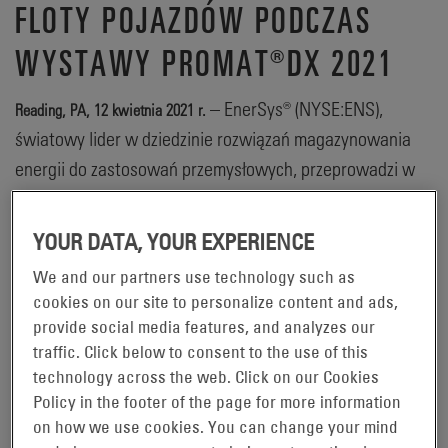
FLOTY POJAZDÓW PODCZAS
WYSTAWY PROMAT®DX 2021
– EnerSys® (NYSE:ENS),
Reading, PA, 12 kwietnia 2021 r.
światowy lider w dziedzinie rozwiązań magazynowania
energii do zastosowań przemysłowych, przeprowadzi w
tym tygodniu dwie wirtualne demonstracje produktów w
trakcie wystawy ProMat® Digital Experience
YOUR DATA, YOUR EXPERIENCE
(ProMat®DX), wykorzystując do tego celu własne
We and our partners use technology such as
oprogramowanie modelujące EnerSys® EnSite™ oraz
cookies on our site to personalize content and ads,
zbiór narzędzi zarządzania energią. Każda 15-minutowa
provide social media features, and analyzes our
prezentacja wideo będzie prowadzona na stronie
traffic. Click below to consent to the use of this
prezentacji sponsora EnerSys, a uczestnicy będą mogli
technology across the web. Click on our Cookies
Policy in the footer of the page for more information
przesyłać swoje pytania prezenterowi przed
on how we use cookies. You can change your mind
zakończeniem poszczególnych demonstracji podczas