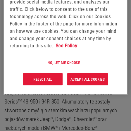
provide social media features, and analyzes our
r. –
traffic. Click below to consent to the use of this
technology across the web. Click on our Cookies
EnerSys® (NYSE:ENS), producent akumulatorów
Policy in the footer of the page for more information
ODYSSEY®, zaprezentuje swoją rozszerzoną gamę
on how we use cookies. You can change your mind
produktową ODYSSEY® podczas targów Stowarzyszenia
and change your consent choices at any time by
Handlowego Producentów Sprzętu Specjalistycznego
returning to this site.
See Policy
(SEMA) 2018 na stoisku nr 24875. Targi SEMA odbędą się
w dniach od 30 października do 2 listopada w Las Vegas
NO, LET ME CHOOSE
Convention Center, Las Vegas, Nevada.
REJECT ALL
ACCEPT ALL COOKIES
Stoisko poświęcone akumulatorom ODYSSEY® będzie
obejmowało nowe modele ODYSSEY® Performance
Series™ 49-950 i 94R-850. Akumulatory te zostały
stworzone z myślą o szerokim wachlarzu popularnych
pojazdów marek Jeep®, Dodge®, Chevrolet® oraz
niektórych modeli BMW® i Mercedes-Benz®.