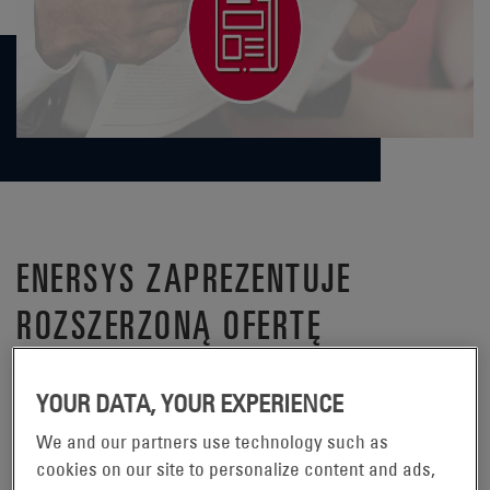
ENERSYS ZAPREZENTUJE
ROZSZERZONĄ OFERTĘ
AKUMULATORÓW ODYSSEY NA
YOUR DATA, YOUR EXPERIENCE
TARGACH SEMA 2018
We and our partners use technology such as
READING, Pa., 18 września 2018
cookies on our site to personalize content and ads,