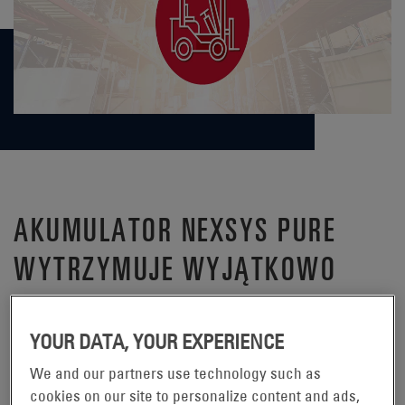
AKUMULATOR NEXSYS PURE
WYTRZYMUJE WYJĄTKOWO
TRUDNE WARUNKI – FILM O
EKSTREMALNEJ
YOUR DATA, YOUR EXPERIENCE
WYTRZYMAŁOŚCI
We and our partners use technology such as
cookies on our site to personalize content and ads,