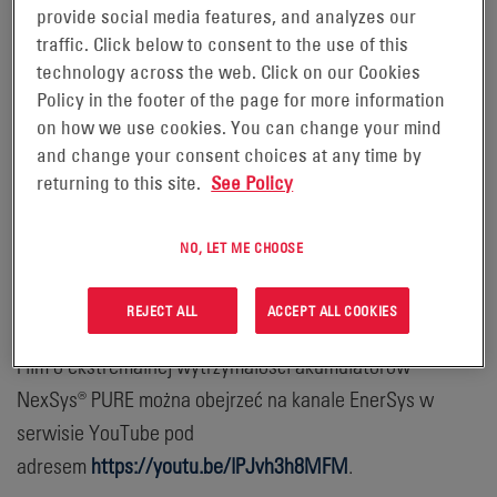
provide social media features, and analyzes our
READING, Pensylwania, 18
traffic. Click below to consent to the use of this
czerwca 2020 r. –
technology across the web. Click on our Cookies
Policy in the footer of the page for more information
Firma EnerSys® (NYSE:ENS), światowy lider w zakresie
on how we use cookies. You can change your mind
rozwiązań magazynowania energii do zastosowań
and change your consent choices at any time by
przemysłowych,
returning to this site.
See Policy
niedawno opublikowała interesujący film, który ilustruje
NO, LET ME CHOOSE
wytrzymałość i odporność akumulatorów wykonanych w
technologii cienkich płyt z czystego ołowiu (TPPL)
REJECT ALL
ACCEPT ALL COOKIES
NexSys® PURE w niezwykle wymagających warunkach.
Film o ekstremalnej wytrzymałości akumulatorów
NexSys® PURE można obejrzeć na kanale EnerSys w
serwisie YouTube pod
adresem
https://youtu.be/lPJvh3h8MFM
.