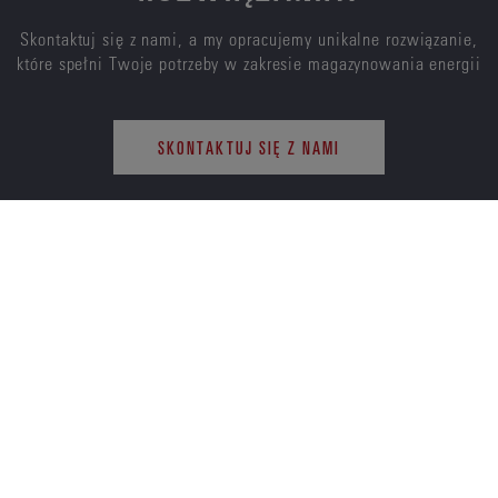
Skontaktuj się z nami, a my opracujemy unikalne rozwiązanie,
które spełni Twoje potrzeby w zakresie magazynowania energii
SKONTAKTUJ SIĘ Z NAMI
ENERSYS
O NAS
KARIERA
ZRÓWNOWAŻONY
INWESTORZY
ROZWÓJ