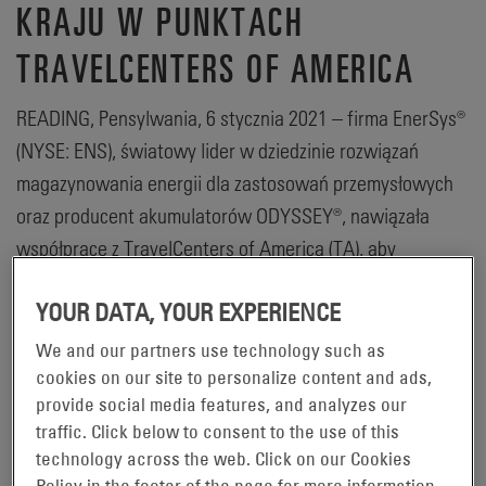
KRAJU W PUNKTACH
TRAVELCENTERS OF AMERICA
READING, Pensylwania, 6 stycznia 2021 – firma EnerSys®
(NYSE: ENS), światowy lider w dziedzinie rozwiązań
magazynowania energii dla zastosowań przemysłowych
oraz producent akumulatorów ODYSSEY®, nawiązała
współpracę z TravelCenters of America (TA), aby
oferować akumulatory ODYSSEY® Performance i
YOUR DATA, YOUR EXPERIENCE
NorthStar® PRO Group 31 do zastosowań w ciężkich
warunkach pracy we wszystkich punktach TA w USA. W
We and our partners use technology such as
ramach tej wyłącznej umowy zakup dowolnego
cookies on our site to personalize content and ads,
provide social media features, and analyzes our
akumulatora ODYSSEY® i NorthStar® z Grupy 31 przez TA
traffic. Click below to consent to the use of this
będzie objęty ograniczoną czteroletnią gwarancją
technology across the web. Click on our Cookies
wymiany. Akumulatory NorthStar® PRO Grupa 31 są