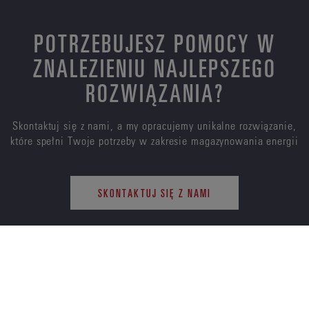
POTRZEBUJESZ POMOCY W
ZNALEZIENIU NAJLEPSZEGO
ROZWIĄZANIA?
Skontaktuj się z nami, a my opracujemy unikalne rozwiązanie,
które spełni Twoje potrzeby w zakresie magazynowania energii
SKONTAKTUJ SIĘ Z NAMI
ENERSYS