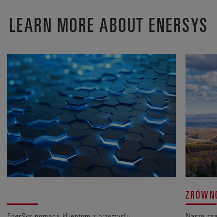
LEARN MORE ABOUT ENERSYS
ZRÓWN
EnerSys pomaga klientom z przemysłu,
Nasze za