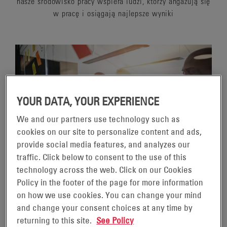
nasze środowisko pracy wspiera ludzi, którzy angażują się
w pracę i osiągają najlepsze wyniki
YOUR DATA, YOUR EXPERIENCE
We and our partners use technology such as
cookies on our site to personalize content and ads,
provide social media features, and analyzes our
traffic. Click below to consent to the use of this
technology across the web. Click on our Cookies
Policy in the footer of the page for more information
SERVING A GLOBAL
on how we use cookies. You can change your mind
and change your consent choices at any time by
WORKFORCE
returning to this site.
See Policy