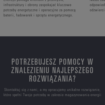
infrastruktury i obrony zaspokajać kluczowe
odpowiedz
potrzeby energetyczne i operacyjne za pomocą
odzwierci
baterii, ładowarek i sprzętu energetycznego.
POTRZEBUJESZ POMOCY W
ZNALEZIENIU NAJLEPSZEGO
ROZWIĄZANIA?
Skontaktuj się z nami, a my opracujemy unikalne rozwiązanie,
które spełni Twoje potrzeby w zakresie magazynowania energii