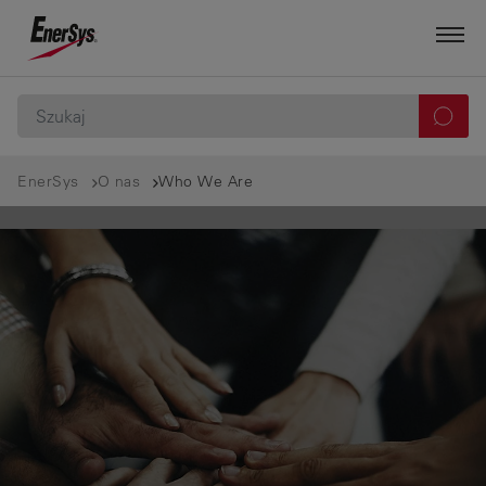
EnerSys
O nas
Who We Are