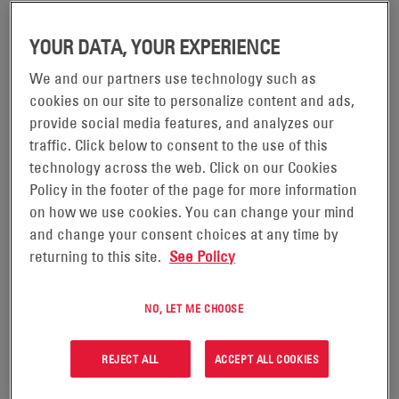
PRAWA CZŁOWIEKA
YOUR DATA, YOUR EXPERIENCE
Prawa człowieka są istotne dla ekonomicznych, społecznych i
środowiskowych aspektów odpowiedzialnej działalności
We and our partners use technology such as
korporacyjnej. EnerSys wspiera i szanuje ochronę praw
cookies on our site to personalize content and ads,
człowieka i uznaje, że częścią bycia dobrym obywatelem
provide social media features, and analyzes our
korporacyjnym jest poszanowanie praw człowieka osób, które
traffic. Click below to consent to the use of this
wchodzą w interakcje z Firmą i/lub działają w jej imieniu.
technology across the web. Click on our Cookies
Nalegamy, aby wszyscy nasi partnerzy, dostawcy, sprzedawcy i
Policy in the footer of the page for more information
inni interesariusze stosowali i przestrzegali tych samych
on how we use cookies. You can change your mind
kompleksowych standardów praw człowieka, jak określono w
and change your consent choices at any time by
niniejszej Polityce.
returning to this site.
See Policy
Niniejsza Polityka opiera się na Wytycznych Narodów
Zjednoczonych dotyczących biznesu i praw człowieka, które
NO, LET ME CHOOSE
obejmują zobowiązanie do poszanowania praw człowieka
odzwierciedlonych w Międzynarodowej Karcie Praw
REJECT ALL
ACCEPT ALL COOKIES
Człowieka, Powszechnej Deklaracji Praw Człowieka oraz
Deklaracji Podstawowych Zasad i Praw w Pracy. Jesteśmy w