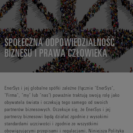
SPOŁECZNA ODPOWIEDZIALNOŚĆ
BIZNESU I PRAWA CZŁOWIEKA
EnerSys i jej globalne spółki zależne (łącznie "EnerSys",
"Firma", "my" lub "nas") poważnie traktują swoją rolę jako
obywatela świata i oczekują tego samego od swoich
partnerów biznesowych. Oczekuje się, że EnerSys i jej
partnerzy biznesowi będą działać zgodnie z wysokimi
standardami uczciwości i zgodnie ze wszystkimi
obowiązującymi przepisami i regulacjami. Niniejsza Polityka