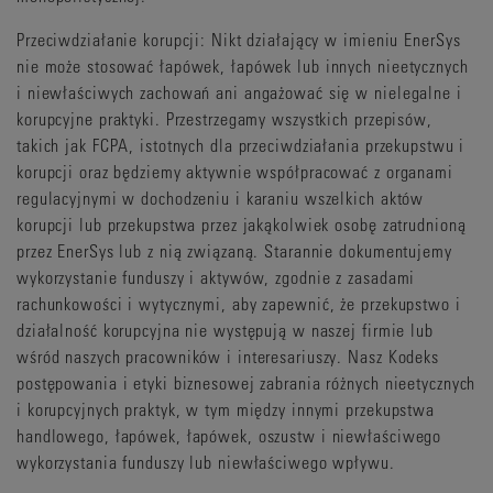
Przeciwdziałanie korupcji: Nikt działający w imieniu EnerSys
nie może stosować łapówek, łapówek lub innych nieetycznych
i niewłaściwych zachowań ani angażować się w nielegalne i
korupcyjne praktyki. Przestrzegamy wszystkich przepisów,
takich jak FCPA, istotnych dla przeciwdziałania przekupstwu i
korupcji oraz będziemy aktywnie współpracować z organami
regulacyjnymi w dochodzeniu i karaniu wszelkich aktów
korupcji lub przekupstwa przez jakąkolwiek osobę zatrudnioną
przez EnerSys lub z nią związaną. Starannie dokumentujemy
wykorzystanie funduszy i aktywów, zgodnie z zasadami
rachunkowości i wytycznymi, aby zapewnić, że przekupstwo i
działalność korupcyjna nie występują w naszej firmie lub
wśród naszych pracowników i interesariuszy. Nasz Kodeks
postępowania i etyki biznesowej zabrania różnych nieetycznych
i korupcyjnych praktyk, w tym między innymi przekupstwa
handlowego, łapówek, łapówek, oszustw i niewłaściwego
wykorzystania funduszy lub niewłaściwego wpływu.