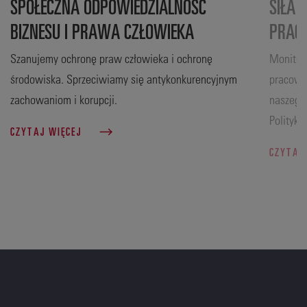
SPOŁECZNA ODPOWIEDZIALNOŚĆ
SIŁA 
BIZNESU I PRAWA CZŁOWIEKA
PRAC
Szanujemy ochronę praw człowieka i ochronę
Monitor
środowiska. Sprzeciwiamy się antykonkurencyjnym
pracown
zachowaniom i korupcji.
naszego 
Polityki
CZYTAJ WIĘCEJ
CZYTAJ