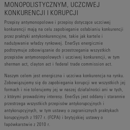
MONOPOLISTYCZNYM, UCZCIWEJ
KONKURENCJI I KORUPCJI
Przepisy antymonopolowe i przepisy dotyczące uczciwej
konkurencji mają na celu zapobieganie osłabianiu konkurencji
przez praktyki antykonkurencyjne, takie jak kartele i
nadużywanie władzy rynkowej. EnerSys energicznie
podtrzymuje zobowiązanie do przestrzegania wszystkich
przepisów antymonopolowych i uczciwej konkurencji, w tym
sherman act, clayton act i federal trade commission act.
Naszym celem jest energiczna i uczciwa konkurencja na rynku.
Zobowiązujemy się do zapobiegania korupcji we wszystkich jej
formach i nie tolerujemy jej w naszej działalności ani w tych,
z którymi prowadzimy interesy. EnerSys jest oddany i starannie
przestrzega wszystkich przepisów antykorupcyjnych i
antykorupcyjnych, w tym ustawy o zagranicznych praktykach
korupcyjnych z 1977 r. (FCPA) i brytyjskiej ustawy o
łapówkarstwie z 2010 r.