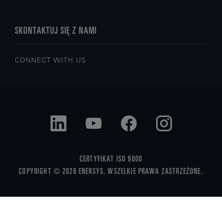
SKONTAKTUJ SIĘ Z NAMI
CONNECT WITH US
CERTYFIKAT ISO 9000
COPYRIGHT © 2026 ENERSYS. WSZELKIE PRAWA ZASTRZEŻONE.