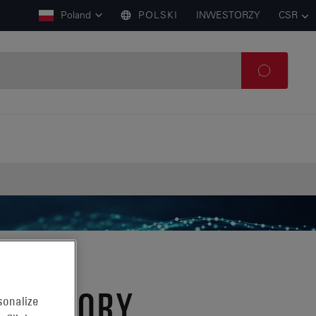
Poland
POLSKI
INWESTORZY
CSR
ULATORY
sonalize