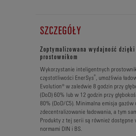
SZCZEGÓŁY
Zoptymalizowana wydajność dzięki
prostownikom
Wykorzystanie inteligentnych prostowni
®
częstotliwości EnerSys
, umożliwia ład
Evolution® w zaledwie 8 godzin przy głę
(DoD) 60% lub w 12 godzin przy głębokoś
80% (DoD/C5). Minimalna emisja gazów u
zdecentralizowanie ładowania, a tym sa
Produkty z tej serii są również dostępn
normami DIN i BS.