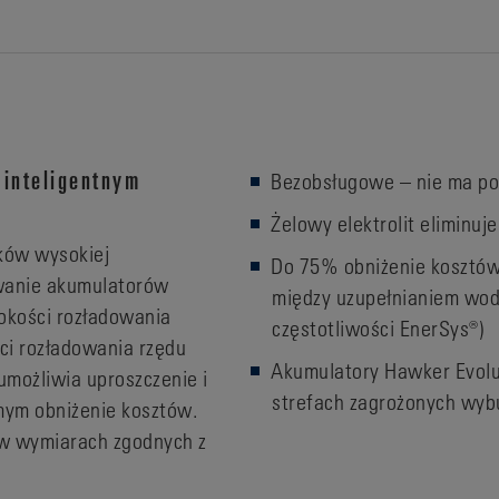
 inteligentnym
Bezobsługowe – nie ma po
Żelowy elektrolit eliminuj
ków wysokiej
Do 75% obniżenie kosztów
owanie akumulatorów
między uzupełnianiem wod
bokości rozładowania
częstotliwości EnerSys®)
ci rozładowania rzędu
Akumulatory Hawker Evol
możliwia uproszczenie i
strefach zagrożonych wy
mym obniżenie kosztów.
e w wymiarach zgodnych z