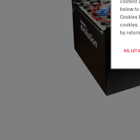
content a
below to
Cookies 
cookies.
by return
NO, LET