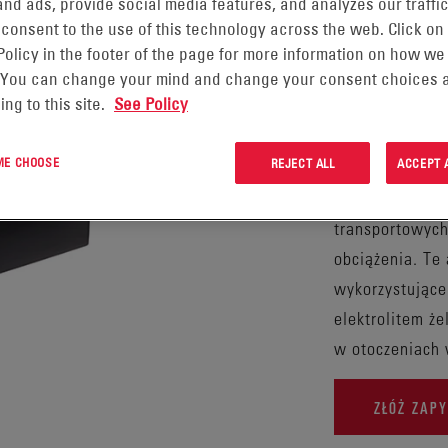
nd ads, provide social media features, and analyzes our traffic
EVOL
 consent to the use of this technology across the web. Click on
Policy in the footer of the page for more information on how we
 You can change your mind and change your consent choices a
ing to this site.
See Policy
Wykonane z wyk
rurowej z odpo
 ME CHOOSE
REJECT ALL
ACCEPT 
nadają się do 
pojazdach elek
transportowych
obciążenia. Te
wykorzystujące
elektrolitem ż
w otoczeniach 
ZŁÓŻ ZAPY