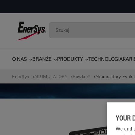
O NAS
BRANŻE
PRODUKTY
TECHNOLOGIA
KARI
EnerSys
AKUMULATORY
Hawker®
Akumulatory Evolut
YOUR 
We and o