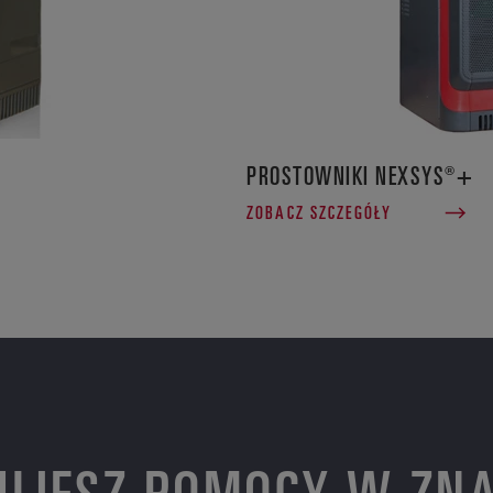
PROSTOWNIKI NEXSYS®+
ZOBACZ SZCZEGÓŁY
UJESZ POMOCY W ZNA