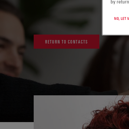
by return
NO, LET
RETURN TO CONTACTS