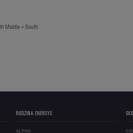
h Middle + South
RODZINA ENERSYS
SKO
ALPHA
CO