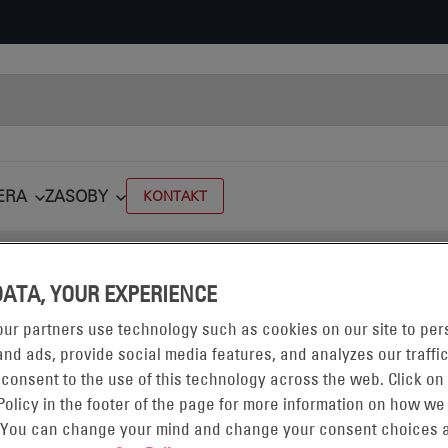
ERA
ZASOBY
KONTAKT
any
MP South Germany
Sabine Kanthack
DATA, YOUR EXPERIENCE
ur partners use technology such as cookies on our site to per
nd ads, provide social media features, and analyzes our traffic
 consent to the use of this technology across the web. Click on
Policy in the footer of the page for more information on how we
 You can change your mind and change your consent choices a