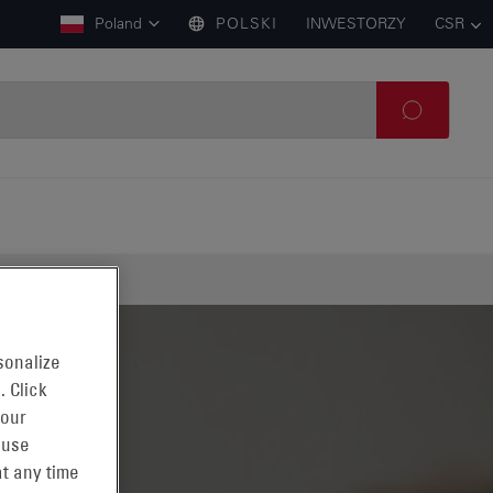
Poland
POLSKI
INWESTORZY
CSR
sonalize
. Click
 our
 use
t any time