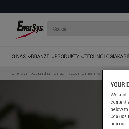
O NAS
BRANŻE
PRODUKTY
TECHNOLOGIA
KARI
EnerSys
Sprzedaż i usługi
Local Sales and Service Germ
YOUR 
We and o
content a
below to
Cookies 
cookies.