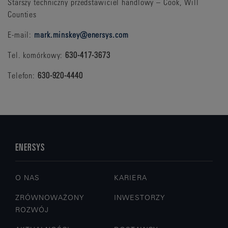
Starszy techniczny przedstawiciel handlowy – Cook, Will
Counties
E-mail:
mark.minskey@enersys.com
Tel. komórkowy:
630-417-3673
Telefon:
630-920-4440
ENERSYS
O NAS
KARIERA
ZRÓWNOWAŻONY
INWESTORZY
ROZWÓJ