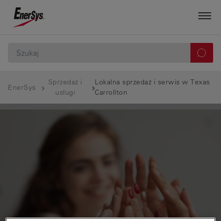
Sprzedaż i
Lokalna sprzedaż i serwis w Texas
EnerSys
usługi
Carrollton