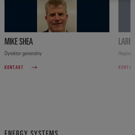
MIKE SHEA
LARRY
Dyrektor generalny
Regional
KONTAKT
KONTA
ENERGY SYSTEMS