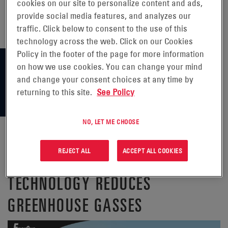
cookies on our site to personalize content and ads,
provide social media features, and analyzes our
traffic. Click below to consent to the use of this
technology across the web. Click on our Cookies
Policy in the footer of the page for more information
on how we use cookies. You can change your mind
and change your consent choices at any time by
returning to this site.
See Policy
NO, LET ME CHOOSE
REJECT ALL
ACCEPT ALL COOKIES
HOW LIFT TRUCK BATTERY
TECHNOLOGY REDUCES
GREENHOUSE GASSES