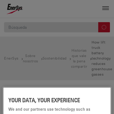
How lift
truck
Historias
battery
Sobre
que vale
EnerSys
Sostenibilidad
technology
nosotros
la pena
reduces
compartir
greenhouse
gasses
YOUR DATA, YOUR EXPERIENCE
We and our partners use technology such as