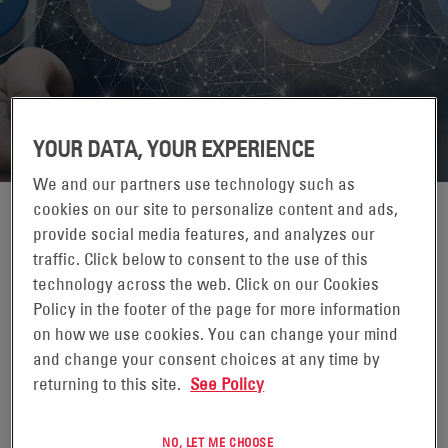
CONECTE CON NOSOTROS
YOUR DATA, YOUR EXPERIENCE
We and our partners use technology such as
cookies on our site to personalize content and ads,
GRACIAS POR SU INTERÉS
provide social media features, and analyzes our
traffic. Click below to consent to the use of this
Rellene el siguiente formulario y
technology across the web. Click on our Cookies
Policy in the footer of the page for more information
nos pondremos en contacto con
on how we use cookies. You can change your mind
usted lo antes posible.
and change your consent choices at any time by
returning to this site.
See Policy
NO, LET ME CHOOSE