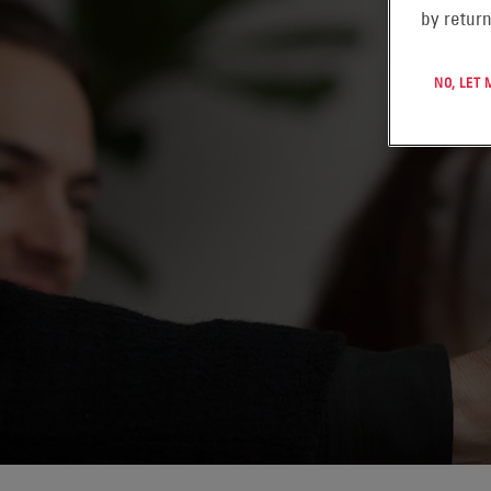
by return
NO, LET