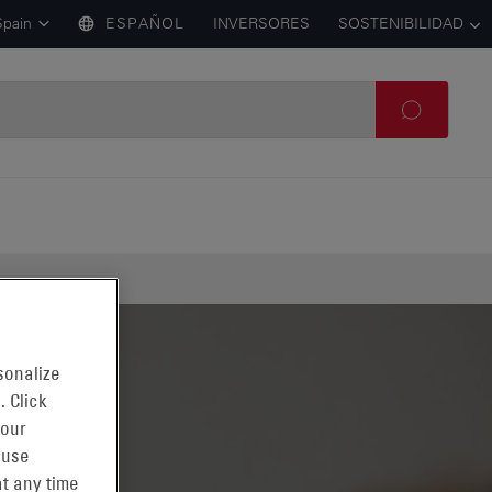
Spain
ESPAÑOL
INVERSORES
SOSTENIBILIDAD
sonalize
. Click
 our
 use
t any time