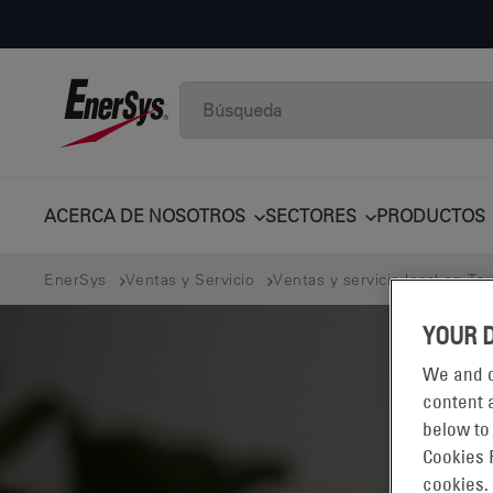
ACERCA DE NOSOTROS
SECTORES
PRODUCTOS
EnerSys
Ventas y Servicio
Ventas y servicio local en Tex
YOUR 
We and o
content a
below to
Cookies 
cookies.