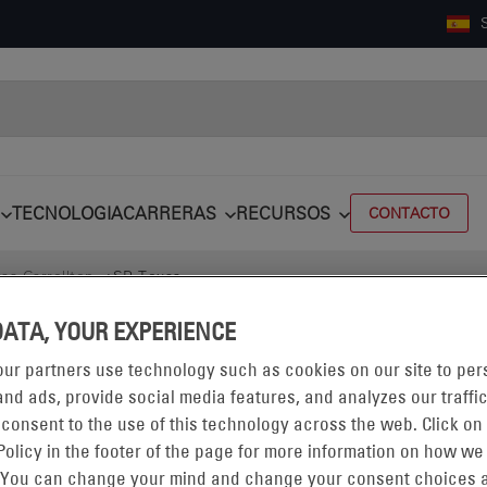
TECNOLOGIA
CARRERAS
RECURSOS
CONTACTO
as Carrollton
SP Texas
DATA, YOUR EXPERIENCE
ur partners use technology such as cookies on our site to per
nd ads, provide social media features, and analyzes our traffic
 consent to the use of this technology across the web. Click on
Policy in the footer of the page for more information on how we
 You can change your mind and change your consent choices a