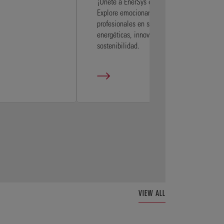
¡Únete a EnerSys e impulsa el futuro!
Explore emocionantes oportunidades
profesionales en soluciones
energéticas, innovación y
sostenibilidad.
VIEW ALL