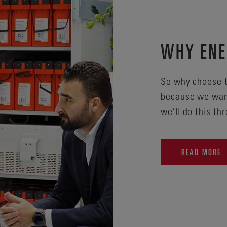
WHY ENE
So why choose t
because we want
we’ll do this t
READ MORE