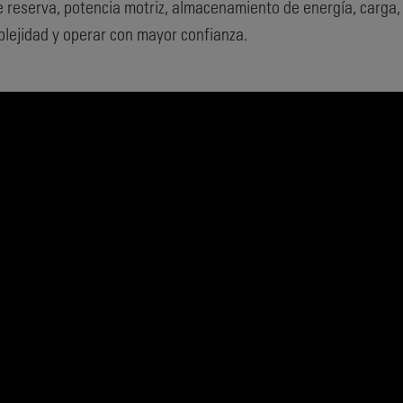
 reserva, potencia motriz, almacenamiento de energía, carga, 
omplejidad y operar con mayor confianza.