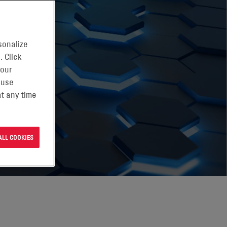
sonalize
. Click
 our
 use
t any time
ALL COOKIES