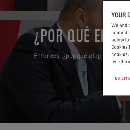
YOUR 
We and o
¿POR QUÉ ENER
content a
below to
Cookies 
Entonces, ¿por qué elegir asociar
cookies.
by return
NO, LET