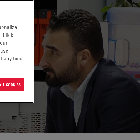
sonalize
. Click
 our
 use
t any time
ALL COOKIES