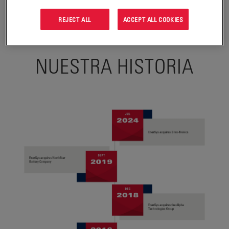
alimentación y energía almacenada está reconocido en todo el
mundo.
REJECT ALL
ACCEPT ALL COOKIES
NUESTRA HISTORIA