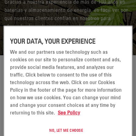
Gracias a nuestra experiencia de más de 100 años en
baterías y almacenamiento de energía, es fácil ver por
qué nuestros clientes confían en nosotros para
ofrecerles las soluciones avanzadas de almacenamiento
que les permiten alcanzar el éxito.
YOUR DATA, YOUR EXPERIENCE
We and our partners use technology such as
cookies on our site to personalize content and ads,
provide social media features, and analyzes our
Nuestra próspera historia se remonta a hace más de 100 años,
traffic. Click below to consent to the use of this
cuando nuestras empresas predecesoras comenzaron a fabricar
technology across the web. Click on our Cookies
baterías industriales por primera vez. En la actualidad, hemos
Policy in the footer of the page for more information
crecido hasta convertirnos en una empresa mundial de
on how we use cookies. You can change your mind
tecnología industrial valorada en miles de millones de
and change your consent choices at any time by
dólares, ofreciendo sistemas y soluciones de almacenamiento
returning to this site.
See Policy
de energía a nuestros clientes en una gran variedad de
sectores y aplicaciones. Con más de 10 000 clientes en 100
países, nuestro liderazgo en soluciones y sistemas de
NO, LET ME CHOOSE