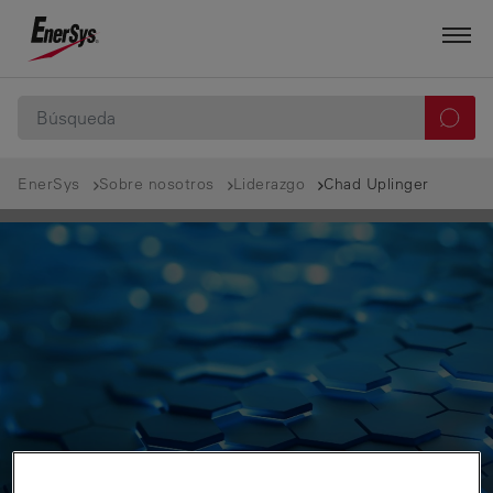
EnerSys
Sobre nosotros
Liderazgo
Chad Uplinger