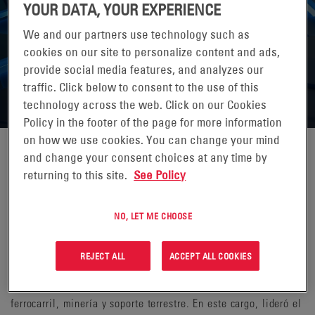
YOUR DATA, YOUR EXPERIENCE
We and our partners use technology such as
cookies on our site to personalize content and ads,
provide social media features, and analyzes our
traffic. Click below to consent to the use of this
technology across the web. Click on our Cookies
Policy in the footer of the page for more information
on how we use cookies. You can change your mind
and change your consent choices at any time by
CHAD UPLINGER
returning to this site.
See Policy
Chad Uplinger es nuestro Presidente de Soluciones de
NO, LET ME CHOOSE
Movilidad Industrial desde noviembre de 2023. Antes de eso,
fue vicepresidente de Motor de Fuerzas Motoras para las
Américas desde noviembre de 2017 hasta noviembre de 2023.
REJECT ALL
ACCEPT ALL COOKIES
De abril de 2013 a noviembre de 2017, fue Director General de
Mercados Especializados en Potencia Motriz, que incluían
ferrocarril, minería y soporte terrestre. En este cargo, lideró el