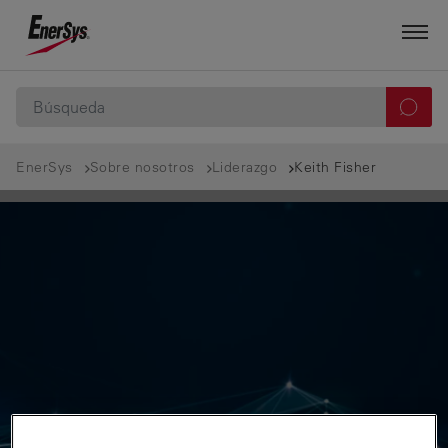
EnerSys
Sobre nosotros
Liderazgo
Keith Fisher