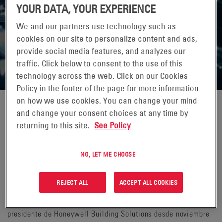
YOUR DATA, YOUR EXPERIENCE
We and our partners use technology such as
cookies on our site to personalize content and ads,
provide social media features, and analyzes our
traffic. Click below to consent to the use of this
technology across the web. Click on our Cookies
Policy in the footer of the page for more information
on how we use cookies. You can change your mind
and change your consent choices at any time by
KEITH FISHER
returning to this site.
See Policy
Keith Fisher es nuestro Presidente de Soluciones de Redes e
Infraestructura desde enero de 2025. Antes de unirse a
NO, LET ME CHOOSE
EnerSys, tuvo una distinguida carrera de 27 años en
Honeywell, donde desempeñó diversos cargos en la
REJECT ALL
ACCEPT ALL COOKIES
organización, siendo el más reciente presidente de Honeywell
Intelligrated desde febrero de 2022 hasta diciembre de 2024,
presidente de Honeywell Building Solutions desde noviembre