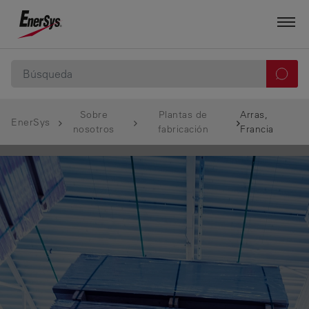
Sobre
Plantas de
Arras,
EnerSys
nosotros
fabricación
Francia