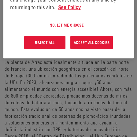
returning to this site.
See Policy
NO, LET ME CHOOSE
REJECT ALL
ACCEPT ALL COOKIES
BIENVENIDOS A ARRAS
La planta de Arras está idealmente situada en la parte norte
de Francia, una ubicación geográfica en el corazón del norte
de Europa (300 km en un radio de las principales capitales de
la UE). En 2023, alcanzamos un gran logro: ¡50 años
alimentando el mundo con energía accesible! Ahora, con más
de 800 empleados dedicados, producimos decenas de miles
de celdas de batería al mes, llegando a rincones de todo el
mundo. Esta evolución de 50 años nos ha visto pasar de la
fabricación tradicional de baterías de plomo-ácido inundadas
a soluciones pioneras sin mantenimiento que ayudan a
definir la industria con TPPL y baterías de iones de litio.
Desde 2018, el "Centro de Distribución", el Hub Europeo de